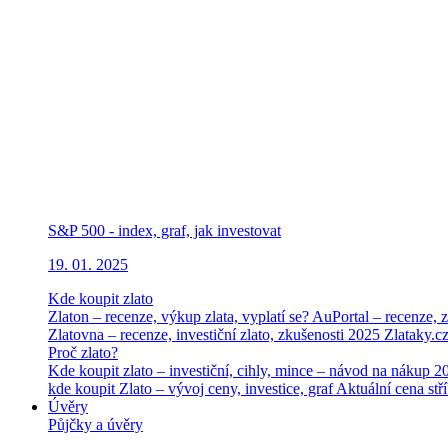
S&P 500 - index, graf, jak investovat
19. 01. 2025
Kde koupit zlato
Zlaton – recenze, výkup zlata, vyplatí se?
AuPortal – recenze, z
Zlatovna – recenze, investiční zlato, zkušenosti 2025
Zlataky.cz
Proč zlato?
Kde koupit zlato – investiční, cihly, mince – návod na nákup 
kde koupit
Zlato – vývoj ceny, investice, graf
Aktuální cena stří
Úvěry
Půjčky a úvěry