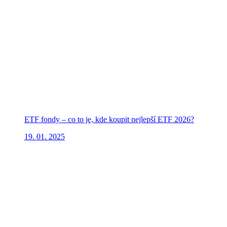
ETF fondy – co to je, kde koupit nejlepší ETF 2026?
19. 01. 2025