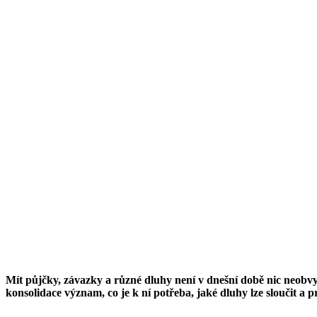
Mít půjčky, závazky a různé dluhy není v dnešní době nic neobv
konsolidace význam, co je k ní potřeba, jaké dluhy lze sloučit a 