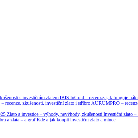
kušenosti s investičním zlatem
IBIS InGold – recenze, jak funguje nák
 – recenze, zkušenosti, investiční zlato i stříbro
AURUMPRO – recenze, n
2025
Zlato a investice – výhody, nevýhody, zkušenosti
Investiční zlato 
bra a zlata – a graf
Kde a jak koupit investiční zlato a mince