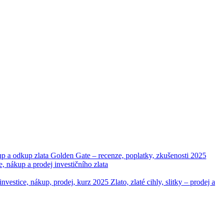
up a odkup zlata
Golden Gate – recenze, poplatky, zkušenosti 2025
ákup a prodej investičního zlata
– investice, nákup, prodej, kurz 2025
Zlato, zlaté cihly, slitky – prodej a