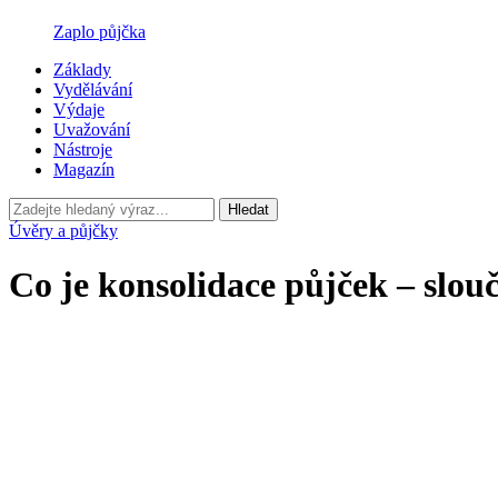
Zaplo půjčka
Základy
Vydělávání
Výdaje
Uvažování
Nástroje
Magazín
Hledat
Úvěry a půjčky
Co je konsolidace půjček – slouč