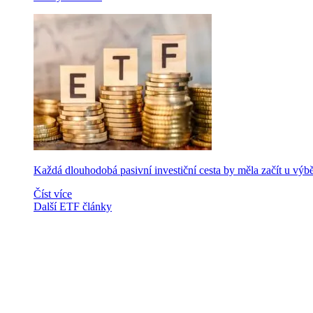
Každá dlouhodobá pasivní investiční cesta by měla začít u výb
Číst více
Další ETF články