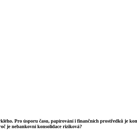
yklého. Pro úsporu času, papírování i finančních prostředků je ko
proč je nebankovní konsolidace riziková?