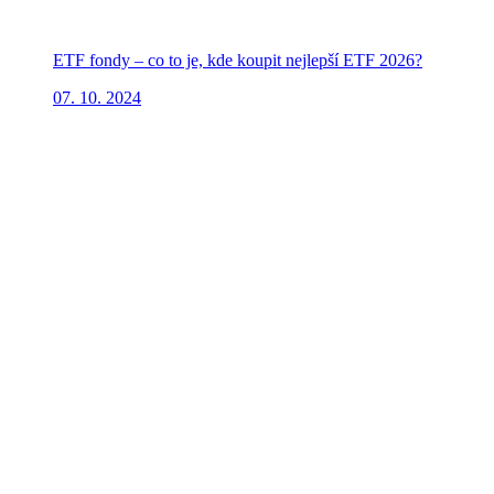
ETF fondy – co to je, kde koupit nejlepší ETF 2026?
07. 10. 2024