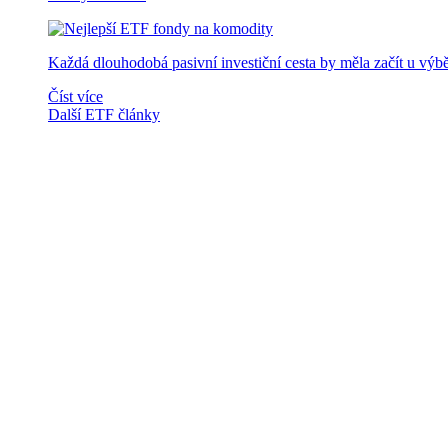
Každá dlouhodobá pasivní investiční cesta by měla začít u výb
Číst více
Další ETF články