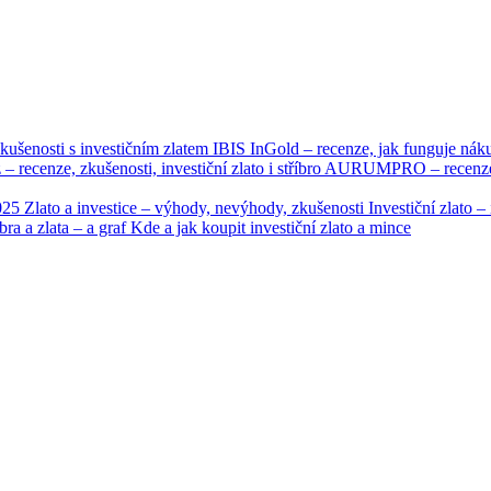
kušenosti s investičním zlatem
IBIS InGold – recenze, jak funguje nák
 – recenze, zkušenosti, investiční zlato i stříbro
AURUMPRO – recenze, n
2025
Zlato a investice – výhody, nevýhody, zkušenosti
Investiční zlato 
bra a zlata – a graf
Kde a jak koupit investiční zlato a mince