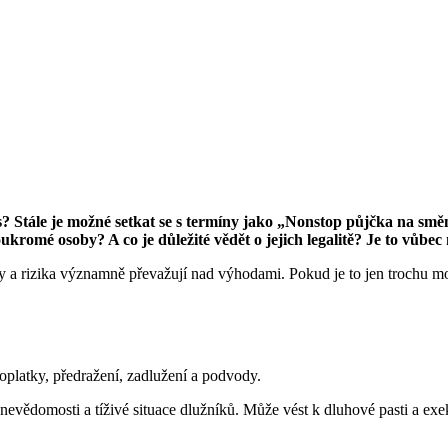
es? Stále je možné setkat se s termíny jako „Nonstop půjčka na sm
ukromé osoby? A co je důležité vědět o jejich legalitě? Je to vůbe
a rizika významně převažují nad výhodami. Pokud je to jen trochu možn
platky, předražení, zadlužení a podvody.
ědomosti a tíživé situace dlužníků. Může vést k dluhové pasti a exe