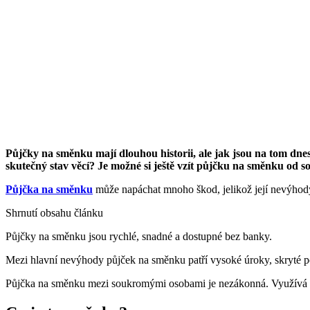
Půjčky na směnku mají dlouhou historii, ale jak jsou na tom dn
skutečný stav věcí? Je možné si ještě vzít půjčku na směnku od so
Půjčka na směnku
může napáchat mnoho škod, jelikož její nevýhody 
Shrnutí obsahu článku
Půjčky na směnku jsou rychlé, snadné a dostupné bez banky.
Mezi hlavní nevýhody půjček na směnku patří vysoké úroky, skryté po
Půjčka na směnku mezi soukromými osobami je nezákonná. Využívá nev