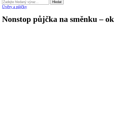
Hledat
Úvěry a půjčky
Nonstop půjčka na směnku – ok