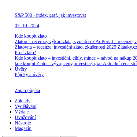
S&P 500 - index, graf, jak investovat
07. 10. 2024
Kde koupit zlato
Zlaton – recenze, výkup zlata, vyplatí se?
AuPortal – recenze, z
Zlatovna – recenze, investiční zlato, zkušenosti 2025
Zlataky.cz
Proč zlato?
Kde koupit zlato – investiční, cihly, mince – návod na nákup 
kde koupit
Zlato – vývoj ceny, investice, graf
Aktuální cena stří
Úvěry
Půjčky a úvěry
Zaplo půjčka
Základy
Vydělávání
Výdaje
Uvažování
Nástroje
Magazín