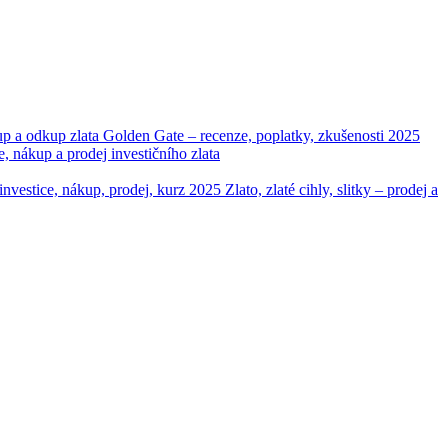
up a odkup zlata
Golden Gate – recenze, poplatky, zkušenosti 2025
ákup a prodej investičního zlata
– investice, nákup, prodej, kurz 2025
Zlato, zlaté cihly, slitky – prodej a