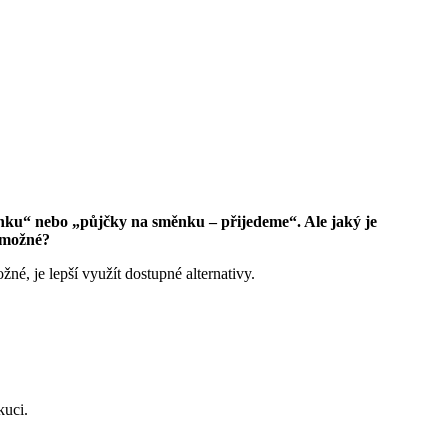
ěnku“ nebo „půjčky na směnku – přijedeme“. Ale jaký je
c možné?
é, je lepší využít dostupné alternativy.
kuci.