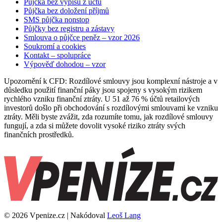
Půjčka bez výpisu z účtu
Půjčka bez doložení příjmů
SMS půjčka nonstop
Půjčky bez registru a zástavy
Smlouva o půjčce peněz – vzor 2026
Soukromí a cookies
Kontakt – spolupráce
Výpověď dohodou – vzor
Upozornění k CFD: Rozdílové smlouvy jsou komplexní nástroje a v
důsledku použití finanční páky jsou spojeny s vysokým rizikem
rychlého vzniku finanční ztráty. U 51 až 76 % účtů retailových
investorů došlo při obchodování s rozdílovými smlouvami ke vzniku
ztráty. Měli byste zvážit, zda rozumíte tomu, jak rozdílové smlouvy
fungují, a zda si můžete dovolit vysoké riziko ztráty svých
finančních prostředků.
© 2026 Vpenize.cz | Nakódoval
Leoš Lang