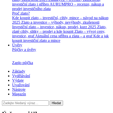
investiční zlato i stříbro
AURUMPRO – recenze, nákup a
prodej investičního zlata
Proč zlato?
Kde koupit zlato – investiční, cihly, mince – návod na nákup
2025
Zlato a investice – výhody, nevýhody, zkušenosti
Investiční zlato – investice, nákup, prodej, kurz 2025
Zlato,
zlaté cihly, slitky – prodej a kde koupit
Zlato – vývoj ceny,
investice, graf
Aktuální cena stříbra a zlata – a graf
Kde a jak
koupit investiční zlato a mince
Úvěry
Půjčky a úvěry
Zaplo půjčka
Základy
Vydělávání
Výdaje
Uvažování
Nástroje
Magazín
Hledat