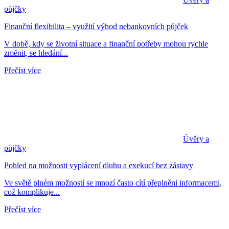
půjčky
Finanční flexibilita – využití výhod nebankovních půjček
V době, kdy se životní situace a finanční potřeby mohou rychle
změnit, se hledání...
Přečíst více
Úvěry a
půjčky
Pohled na možnosti vyplácení dluhu a exekucí bez zástavy
Ve světě plném možností se mnozí často cítí přeplněni informacemi,
což komplikuje...
Přečíst více