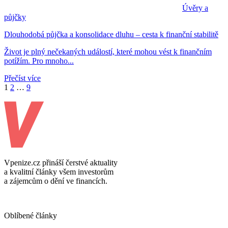
Úvěry a
půjčky
Dlouhodobá půjčka a konsolidace dluhu – cesta k finanční stabilitě
Život je plný nečekaných událostí, které mohou vést k finančním
potížím. Pro mnoho...
Přečíst více
1
2
…
9
Vpenize.cz přináší čerstvé aktuality
a kvalitní články všem investorům
a zájemcům o dění ve financích.
Oblíbené články