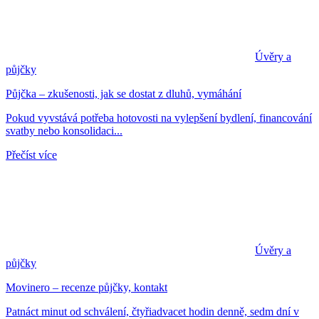
Úvěry a
půjčky
Půjčka – zkušenosti, jak se dostat z dluhů, vymáhání
Pokud vyvstává potřeba hotovosti na vylepšení bydlení, financování
svatby nebo konsolidaci...
Přečíst více
Úvěry a
půjčky
Movinero – recenze půjčky, kontakt
Patnáct minut od schválení, čtyřiadvacet hodin denně, sedm dní v