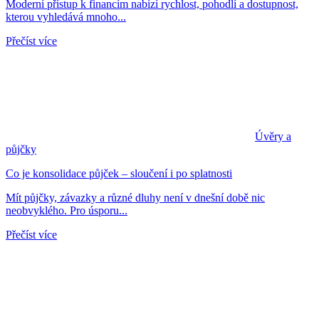
Moderní přístup k financím nabízí rychlost, pohodlí a dostupnost,
kterou vyhledává mnoho...
Přečíst více
Úvěry a
půjčky
Co je konsolidace půjček – sloučení i po splatnosti
Mít půjčky, závazky a různé dluhy není v dnešní době nic
neobvyklého. Pro úsporu...
Přečíst více