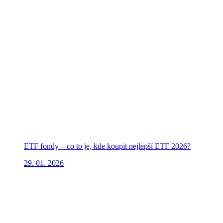
ETF fondy – co to je, kde koupit nejlepší ETF 2026?
29. 01. 2026