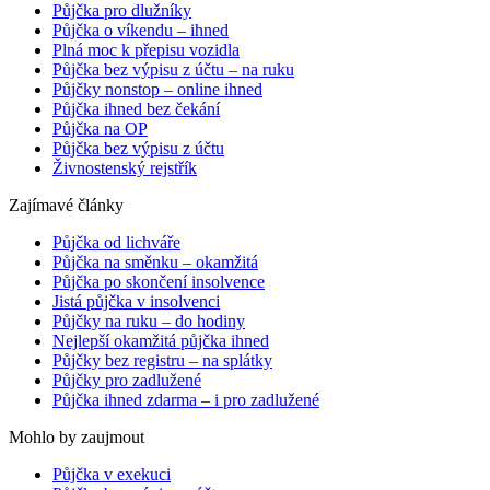
Půjčka pro dlužníky
Půjčka o víkendu – ihned
Plná moc k přepisu vozidla
Půjčka bez výpisu z účtu – na ruku
Půjčky nonstop – online ihned
Půjčka ihned bez čekání
Půjčka na OP
Půjčka bez výpisu z účtu
Živnostenský rejstřík
Zajímavé články
Půjčka od lichváře
Půjčka na směnku – okamžitá
Půjčka po skončení insolvence
Jistá půjčka v insolvenci
Půjčky na ruku – do hodiny
Nejlepší okamžitá půjčka ihned
Půjčky bez registru – na splátky
Půjčky pro zadlužené
Půjčka ihned zdarma – i pro zadlužené
Mohlo by zaujmout
Půjčka v exekuci