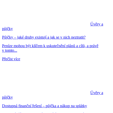
Úvěry a
půjčky
Půjčky – jaké druhy existují a jak se v nich neztratit?
Peníze mohou být klíčem k uskutečnění plánů a cílů, a právě
v tomto...
Přečíst více
Úvěry a
půjčky
Dostupná finanční řešení – půjčka a nákup na splátky