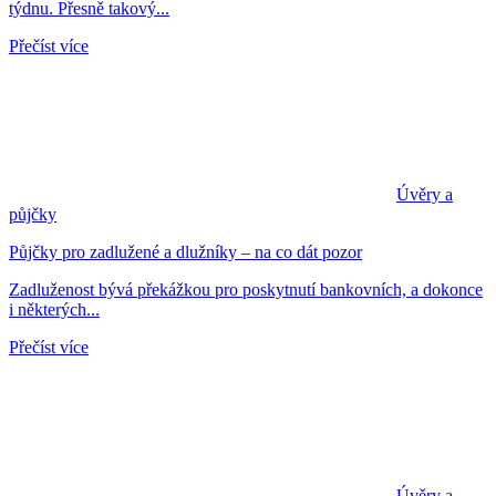
týdnu. Přesně takový...
Přečíst více
Úvěry a
půjčky
Půjčky pro zadlužené a dlužníky – na co dát pozor
Zadluženost bývá překážkou pro poskytnutí bankovních, a dokonce
i některých...
Přečíst více
Úvěry a