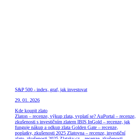
S&P 500 - index, graf, jak investovat
29. 01. 2026
Kde koupit zlato
Zlaton – recenze, výkup zlata, vyplatí se?
AuPortal – recenze,
zkušenosti s investičním zlatem
IBIS InGold – recenze, jak
funguje nákup a odkup zlata
Golden Gate – recenze,
poplatky, zkušenosti 2025
Zlatovna – recenze, investiční
zlato, zkušenosti 2025
Zlataky.cz – recenze, zkušenosti,