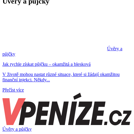
Úvěry a půjčky
Úvěry a
půjčky
Jak rychle získat půjčku – okamžitá a blesková
V životě mohou nastat různé situace, které si žádají okamžitou
finanční injekci. Někdy...
Přečíst více
Úvěry a půjčky