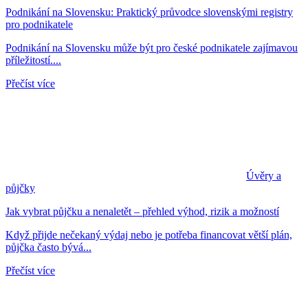
Podnikání na Slovensku: Praktický průvodce slovenskými registry
pro podnikatele
Podnikání na Slovensku může být pro české podnikatele zajímavou
příležitostí....
Přečíst více
Úvěry a
půjčky
Jak vybrat půjčku a nenaletět – přehled výhod, rizik a možností
Když přijde nečekaný výdaj nebo je potřeba financovat větší plán,
půjčka často bývá...
Přečíst více