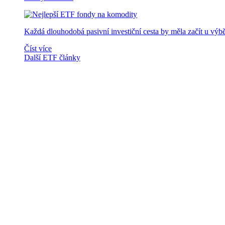
Každá dlouhodobá pasivní investiční cesta by měla začít u výb
Číst více
Další ETF články