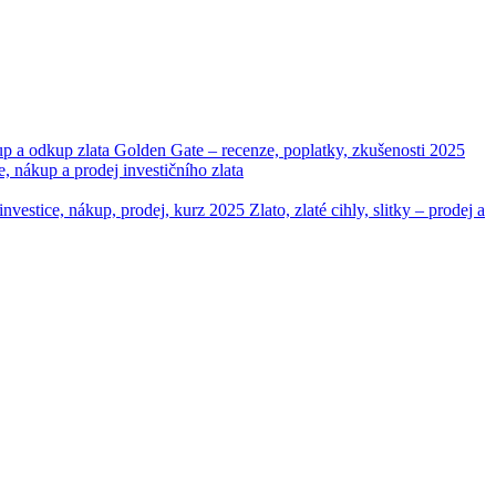
up a odkup zlata
Golden Gate – recenze, poplatky, zkušenosti 2025
ákup a prodej investičního zlata
– investice, nákup, prodej, kurz 2025
Zlato, zlaté cihly, slitky – prodej a