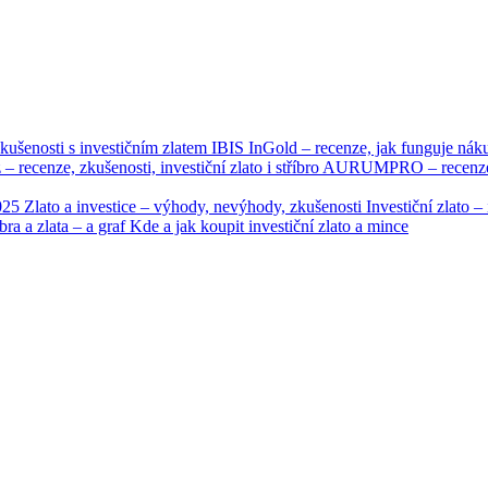
kušenosti s investičním zlatem
IBIS InGold – recenze, jak funguje nák
 – recenze, zkušenosti, investiční zlato i stříbro
AURUMPRO – recenze, n
2025
Zlato a investice – výhody, nevýhody, zkušenosti
Investiční zlato 
bra a zlata – a graf
Kde a jak koupit investiční zlato a mince