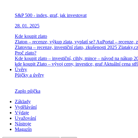
S&P 500 - index, graf, jak investovat
28. 01. 2025
Kde koupit zlato
Zlaton – recenze, výkup zlata, vyplatí se?
AuPortal – recenze, z
Zlatovna – recenze, investiční zlato, zkušenosti 2025
Zlataky.cz
Proč zlato?
Kde koupit zlato – investiční, cihly, mince – návod na nákup 
kde koupit
Zlato – vývoj ceny, investice, graf
Aktuální cena stří
Úvěry
Půjčky a úvěry
Zaplo půjčka
Základy
Vydělávání
Výdaje
Uvažování
Nástroje
Magazín