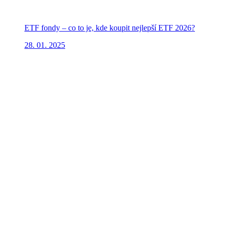
ETF fondy – co to je, kde koupit nejlepší ETF 2026?
28. 01. 2025