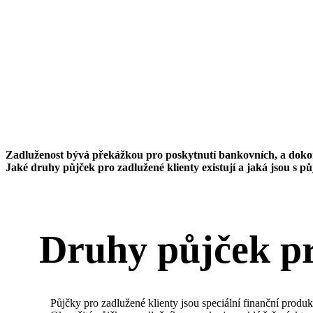
Zadluženost bývá překážkou pro poskytnutí bankovních, a dokonc
Jaké druhy půjček pro zadlužené klienty existují a jaká jsou s p
Druhy půjček pr
Půjčky pro zadlužené klienty jsou speciální finanční produ