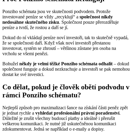
Ponziho schémata jsou ve skutečnosti podvodem. Protože
investované peníze se vždy „recyklují“ a
společnost nikdy
nedosáhne skutečného zisku
. Společnost pouze přerozděluje
peníze a tvrdí, že rostou a daří se jí.
Dokud do ní vkládají peníze noví investoři, tak to skutečně vypadá,
že se společnosti daří. Když však noví investoři přestanou
investovat, systém se zhroutí – většinou zůstane jen osoba na
vrcholu se všemi penězi.
Bohužel
někdy je velmi těžké Ponziho schémata odhalit
– dokud
společnost funguje a dokud nezkrachuje a investoři se pak nemohou
dostat ke své investici.
Co dělat, pokud je člověk obětí podvodu v
rámci Ponziho schématu?
Nejlepší způsob pro maximalizaci šance na získání části peněz zpět
je jednat rychle a
vyhledat profesionální právní poradenství
.
Důležité je zrušit všechny budoucí platby a ideálně i přerušit
veškerou komunikaci. Je nutné již uskutečněnou komunikaci
zdokumentovat. Jedná se například o e-maily a dopisy.