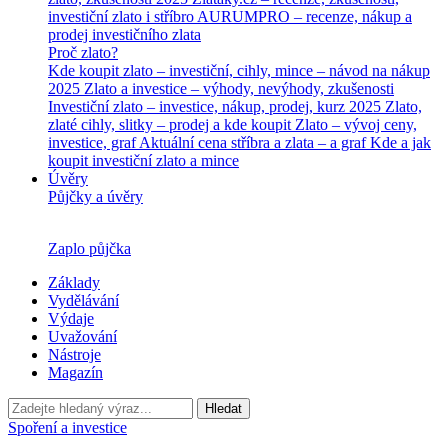
investiční zlato i stříbro
AURUMPRO – recenze, nákup a
prodej investičního zlata
Proč zlato?
Kde koupit zlato – investiční, cihly, mince – návod na nákup
2025
Zlato a investice – výhody, nevýhody, zkušenosti
Investiční zlato – investice, nákup, prodej, kurz 2025
Zlato,
zlaté cihly, slitky – prodej a kde koupit
Zlato – vývoj ceny,
investice, graf
Aktuální cena stříbra a zlata – a graf
Kde a jak
koupit investiční zlato a mince
Úvěry
Půjčky a úvěry
Zaplo půjčka
Základy
Vydělávání
Výdaje
Uvažování
Nástroje
Magazín
Hledat
Spoření a investice