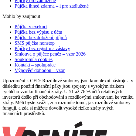
Půjčky pro zadlužené
Půjčka ihned zdarma – i pro zadlužené
Mohlo by zaujmout
Půjčka v exekuci
Půjčka bez výpisu z účtu
Půjčka bez doložení příjmů
SMS půjčka nonstop
Půjčky bez registru a zástavy
Smlouva o půjčce peněz – vzor 2026
Soukromí a cookies
Kontakt – spolupráce
Výpověď dohodou – vzor
Upozornění k CFD: Rozdílové smlouvy jsou komplexní nástroje a v
důsledku použití finanční páky jsou spojeny s vysokým rizikem
rychlého vzniku finanční ztráty. U 51 až 76 % účtů retailových
investorů došlo při obchodování s rozdílovými smlouvami ke vzniku
ztráty. Měli byste zvážit, zda rozumíte tomu, jak rozdílové smlouvy
fungují, a zda si můžete dovolit vysoké riziko ztráty svých
finančních prostředků.