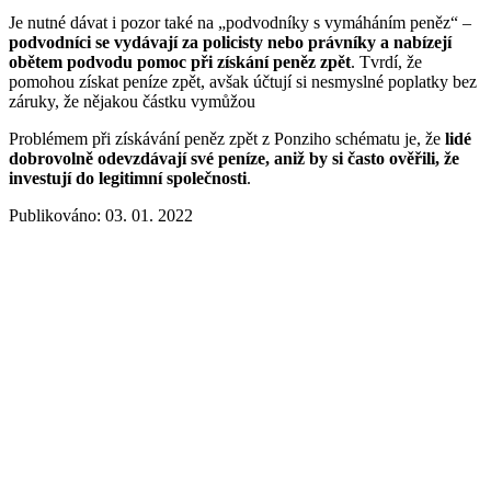
Je nutné dávat i pozor také na „podvodníky s vymáháním peněz“ –
podvodníci se vydávají za policisty nebo právníky a nabízejí
obětem podvodu pomoc při získání peněz zpět
. Tvrdí, že
pomohou získat peníze zpět, avšak účtují si nesmyslné poplatky bez
záruky, že nějakou částku vymůžou
Problémem při získávání peněz zpět z Ponziho schématu je, že
lidé
dobrovolně odevzdávají své peníze, aniž by si často ověřili, že
investují do legitimní společnosti
.
Publikováno: 03. 01. 2022