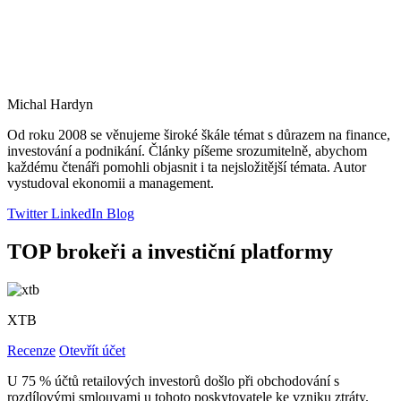
Michal Hardyn
Od roku 2008 se věnujeme široké škále témat s důrazem na finance,
investování a podnikání. Články píšeme srozumitelně, abychom
každému čtenáři pomohli objasnit i ta nejsložitější témata. Autor
vystudoval ekonomii a management.
Twitter
LinkedIn
Blog
TOP brokeři a investiční platformy
XTB
Recenze
Otevřít účet
U 75 % účtů retailových investorů došlo při obchodování s
rozdílovými smlouvami u tohoto poskytovatele ke vzniku ztráty.