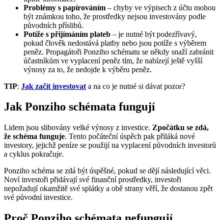
Problémy s papírováním
– chyby ve výpisech z účtu mohou
být známkou toho, že prostředky nejsou investovány podle
původních příslibů.
Potíže s přijímáním plateb
– je nutné být podezřívavý,
pokud člověk nedostává platby nebo jsou potíže s výběrem
peněz. Propagátoři Ponziho schématu se někdy snaží zabránit
účastníkům ve vyplacení peněz tím, že nabízejí ještě vyšší
výnosy za to, že nedojde k výběru peněz.
TIP
:
Jak začít investovat
a na co je nutné si dávat pozor?
Jak Ponziho schémata fungují
Lidem jsou slibovány velké výnosy z investice.
Zpočátku se zdá,
že schéma funguje
. Tento počáteční úspěch pak přiláká nové
investory, jejichž peníze se použijí na vyplacení původních investorů
a cyklus pokračuje.
Ponziho schéma se zdá být úspěšné, pokud se dějí následující věci.
Noví investoři přidávají své finanční prostředky, investoři
nepožadují okamžitě své splátky a obě strany věří, že dostanou zpět
své původní investice.
Proč Ponziho schémata nefungují