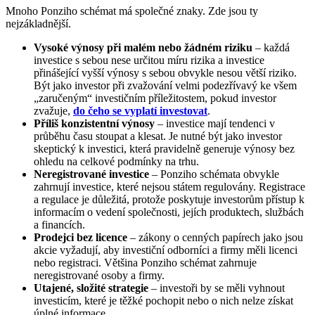
Mnoho Ponziho schémat má společné znaky. Zde jsou ty
nejzákladnější.
Vysoké výnosy při malém nebo žádném riziku
– každá
investice s sebou nese určitou míru rizika a investice
přinášející vyšší výnosy s sebou obvykle nesou větší riziko.
Být jako investor při zvažování velmi podezřívavý ke všem
„zaručeným“ investičním příležitostem, pokud investor
zvažuje,
do čeho se vyplatí investovat
.
Příliš konzistentní výnosy
– investice mají tendenci v
průběhu času stoupat a klesat. Je nutné být jako investor
skeptický k investici, která pravidelně generuje výnosy bez
ohledu na celkové podmínky na trhu.
Neregistrované investice
– Ponziho schémata obvykle
zahrnují investice, které nejsou státem regulovány. Registrace
a regulace je důležitá, protože poskytuje investorům přístup k
informacím o vedení společnosti, jejích produktech, službách
a financích.
Prodejci bez licence
– zákony o cenných papírech jako jsou
akcie vyžadují, aby investiční odborníci a firmy měli licenci
nebo registraci. Většina Ponziho schémat zahrnuje
neregistrované osoby a firmy.
Utajené, složité strategie
– investoři by se měli vyhnout
investicím, které je těžké pochopit nebo o nich nelze získat
úplné informace.