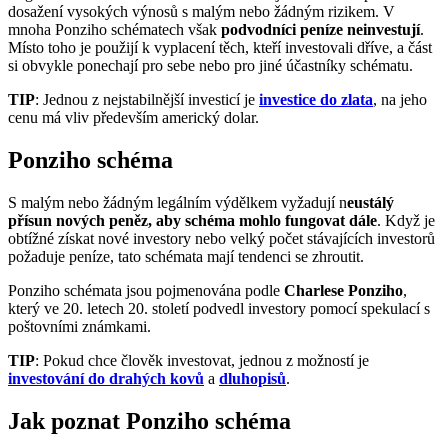
dosažení vysokých výnosů s malým nebo žádným rizikem. V
mnoha Ponziho schématech však
podvodníci peníze neinvestují
.
Místo toho je použijí k vyplacení těch, kteří investovali dříve, a část
si obvykle ponechají pro sebe nebo pro jiné účastníky schématu.
TIP
: Jednou z nejstabilnější investicí je
investice do zlata
, na jeho
cenu má vliv především americký dolar.
Ponziho schéma
S malým nebo žádným legálním výdělkem vyžadují n
eustálý
přísun nových peněz, aby schéma mohlo fungovat dále
. Když je
obtížné získat nové investory nebo velký počet stávajících investorů
požaduje peníze, tato schémata mají tendenci se zhroutit.
Ponziho schémata jsou pojmenována podle
Charlese Ponziho
,
který ve 20. letech 20. století podvedl investory pomocí spekulací s
poštovními známkami.
TIP
: Pokud chce člověk investovat, jednou z možností je
investování do drahých kovů
a
dluhopisů
.
Jak poznat Ponziho schéma