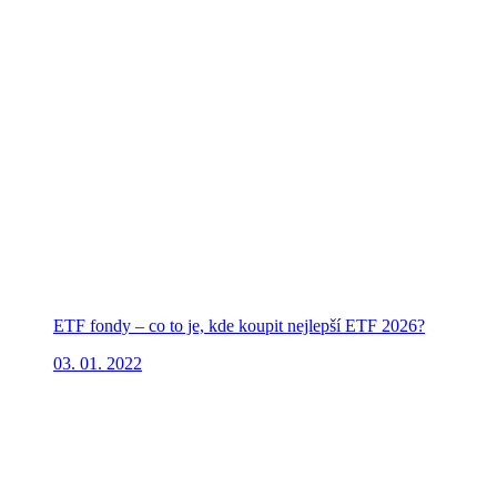
ETF fondy – co to je, kde koupit nejlepší ETF 2026?
03. 01. 2022