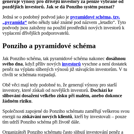
generuje výnosy pro dřívější investory za peníze vybrané od
pozdějších investorů. Jak se dá Ponziho systém poznat?
Jedná se o podobný podvod jako je
pyramidové schéma, tzv.
„pyramida“
nebo někdy také známé pod názvem „letadlo“. Tyto
podvody jsou založeny na použití prostředků nových investorů k
vyplacení dřívějších podporovatelů.
Ponziho a pyramidové schéma
Jak Ponziho schéma, tak pyramidové schéma nakonec
dosáhnou
svého dna
, když příliv nových
investorů
vyschne a není dostatek
peněz na výplatu slíbených výnosů již stávajícím investorům. V tu
chvíli se schémata rozpadají.
Obě věci mají tedy podobné to, že generují výnosy pro starší
investory, které získali od novějších investorů.
Dochází ke
slibování dosažení velkého zisku při malém, anebo dokonce
žádném riziku
.
Společnosti zapojené do Ponziho schématu zaměřují veškerou svou
energii na
získávání nových klientů
, kteří by investovali – pouze
tím udrží Ponziho schéma při životě dále.
Organizátoři Ponziho schématu často slibují investování peněz a