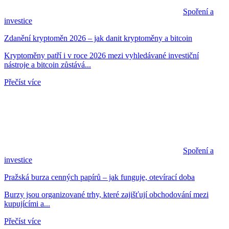
Spoření a
investice
Zdanění kryptoměn 2026 – jak danit kryptoměny a bitcoin
Kryptoměny patří i v roce 2026 mezi vyhledávané investiční
nástroje a bitcoin zůstává...
Přečíst více
Spoření a
investice
Pražská burza cenných papírů – jak funguje, otevírací doba
Burzy jsou organizované trhy, které zajišťují obchodování mezi
kupujícími a...
Přečíst více