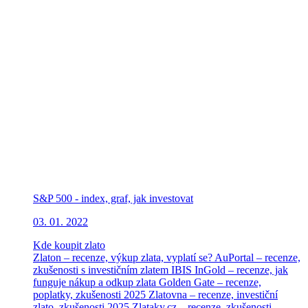
S&P 500 - index, graf, jak investovat
03. 01. 2022
Kde koupit zlato
Zlaton – recenze, výkup zlata, vyplatí se?
AuPortal – recenze,
zkušenosti s investičním zlatem
IBIS InGold – recenze, jak
funguje nákup a odkup zlata
Golden Gate – recenze,
poplatky, zkušenosti 2025
Zlatovna – recenze, investiční
zlato, zkušenosti 2025
Zlataky.cz – recenze, zkušenosti,