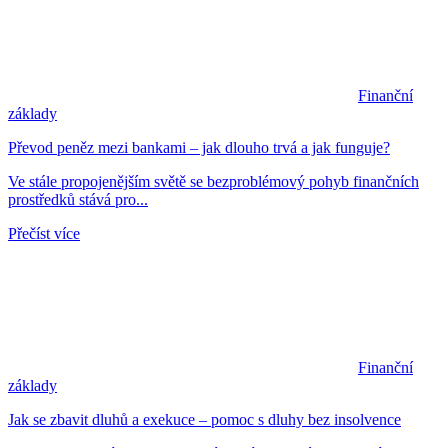
Finanční
základy
Převod peněz mezi bankami – jak dlouho trvá a jak funguje?
Ve stále propojenějším světě se bezproblémový pohyb finančních
prostředků stává pro...
Přečíst více
Finanční
základy
Jak se zbavit dluhů a exekuce – pomoc s dluhy bez insolvence