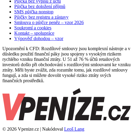
Půjčka bez výpisu z účtu
Půjčka bez doložení příjmů
SMS půjčka nonstop
Půjčky bez registru a zástavy
Smlouva o půjčce peněz – vzor 2026
Soukromí a cookies
Kontakt – spolupráce
Výpověď dohodou – vzor
Upozornění k CFD: Rozdílové smlouvy jsou komplexní nástroje a v
důsledku použití finanční páky jsou spojeny s vysokým rizikem
rychlého vzniku finanční ztráty. U 51 až 76 % účtů retailových
investorů došlo při obchodování s rozdílovými smlouvami ke vzniku
ztráty. Měli byste zvážit, zda rozumíte tomu, jak rozdílové smlouvy
fungují, a zda si můžete dovolit vysoké riziko ztráty svých
finančních prostředků.
© 2026 Vpenize.cz | Nakódoval
Leoš Lang