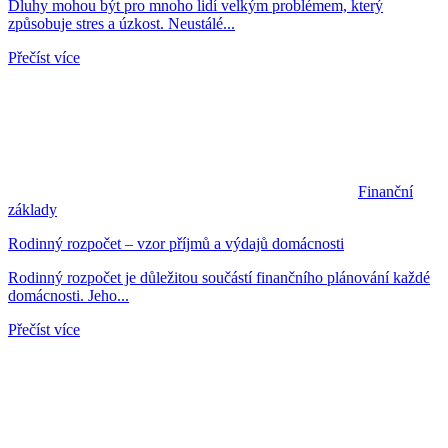
Dluhy mohou být pro mnoho lidí velkým problémem, který
způsobuje stres a úzkost. Neustálé...
Přečíst více
Finanční
základy
Rodinný rozpočet – vzor příjmů a výdajů domácnosti
Rodinný rozpočet je důležitou součástí finančního plánování každé
domácnosti. Jeho...
Přečíst více