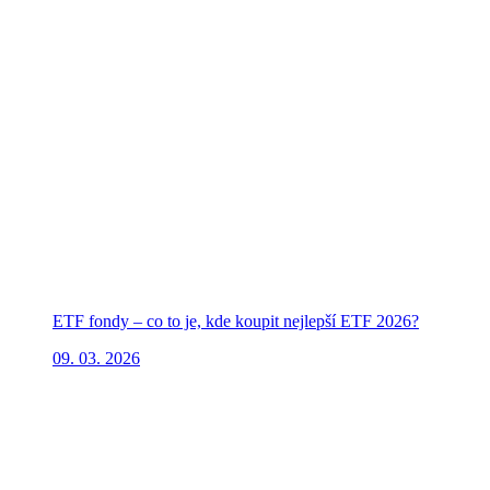
ETF fondy – co to je, kde koupit nejlepší ETF 2026?
09. 03. 2026