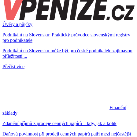
Úvěry a půjčky
Podnikání na Slovensku: Praktický průvodce slovenskými registry
pro podnikatele
Podnikání na Slovensku může být pro české podnikatele zajímavou
příležitostí....
Přečíst více
Finanční
základy
Zdanění příjmů z prodeje cenných papírů – kdy, jak a kolik
Daňová povinnost při prodeji cenných papírů patří mezi nejčastější