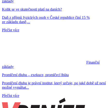
základy
Kolik se ve skutečnosti platí na daních?
Daň z příjmů fyzických osob v České republice činí 15 %
ze základu daně,...
Přečíst více
Finanční
základy
Promlčení dluhu – exekuce, promlčecí lhůta
Promlčení dluhu je právní institut, který určuje, po jaké době už není
možné vymáhat...
Přečíst více