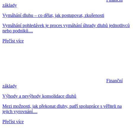
základy
Vymáhání dluhu – co dělat, jak postupovat, zkušenosti
Vymáhání pohledávek je proces vymáhání úhrady dluhů jednotlivců
nebo podniků....
Přečíst více
Finanční
základy
Výhody a nevýhody konsolidace dluhů
Mezi možnosti, jak překonat dluhy, patří spolupráce s věřiteli na
jejich vyrovnání....
Přečíst více