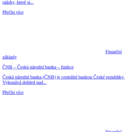
otázky, které si...
Přečíst více
Finanční
základy
ČNB – Česká národní banka – funkce
Česká národní banka (ČNB) je centrální bankou České republiky.
Vykonává dohled nad...
Přečíst více
Finanční