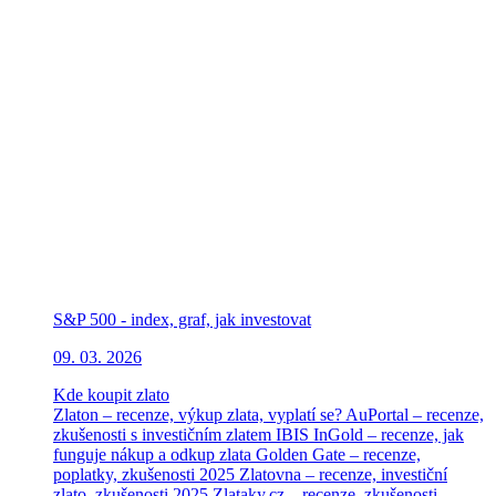
S&P 500 - index, graf, jak investovat
09. 03. 2026
Kde koupit zlato
Zlaton – recenze, výkup zlata, vyplatí se?
AuPortal – recenze,
zkušenosti s investičním zlatem
IBIS InGold – recenze, jak
funguje nákup a odkup zlata
Golden Gate – recenze,
poplatky, zkušenosti 2025
Zlatovna – recenze, investiční
zlato, zkušenosti 2025
Zlataky.cz – recenze, zkušenosti,