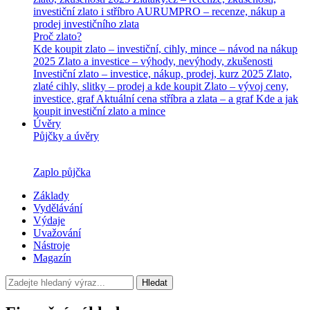
investiční zlato i stříbro
AURUMPRO – recenze, nákup a
prodej investičního zlata
Proč zlato?
Kde koupit zlato – investiční, cihly, mince – návod na nákup
2025
Zlato a investice – výhody, nevýhody, zkušenosti
Investiční zlato – investice, nákup, prodej, kurz 2025
Zlato,
zlaté cihly, slitky – prodej a kde koupit
Zlato – vývoj ceny,
investice, graf
Aktuální cena stříbra a zlata – a graf
Kde a jak
koupit investiční zlato a mince
Úvěry
Půjčky a úvěry
Zaplo půjčka
Základy
Vydělávání
Výdaje
Uvažování
Nástroje
Magazín
Hledat