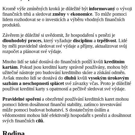
Kromě výše zmíněných kroků je důležité být
informovaný
o vývoji
finančních trhů a sledovat
změny
v
ekonomice
. To může pomoci
lidem rozhodovat se o investicích a výběru vhodných finančních
produktů.
Závěrem je důležité si uvědomit, že hospodaření s penězi je
dlouhodobý proces
, který vyžaduje
disciplínu
a
trpělivost
. Lidé
by měli pravidelně sledovat své výdaje a příjmy, aktualizovat svůj
rozpočet a plánovat své výdaje.
Mnoho lidí se také dostává do finančních potíží kvůli
kreditním
kartám
. Pokud jsou kreditní karty správně používány, mohou být
užitečné nástroje pro budování kreditního skóre a získání odměn.
Avšak mnoho lidí se dostává do
dluhů
kvůli
vysokým úrokovým
sazbám a neschopnosti splácet
své závazky včas. Proto je důležité
používat kreditní karty s opatrností a pečlivě sledovat své výdaje.
Pravidelné spoření
a obezřetné používání kreditních karet mohou
pomoci lidem dosáhnout finanční stability, zatímco investování
může pomoci budovat bohatství. S dostatečným úsilím a
vědomostmi mohou lidé efektivněji hospodařit s penězi a dosáhnout
svých finančních
cílů
.
Rodina