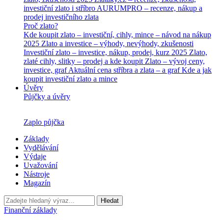
investiční zlato i stříbro
AURUMPRO – recenze, nákup a
prodej investičního zlata
Proč zlato?
Kde koupit zlato – investiční, cihly, mince – návod na nákup
2025
Zlato a investice – výhody, nevýhody, zkušenosti
Investiční zlato – investice, nákup, prodej, kurz 2025
Zlato,
zlaté cihly, slitky – prodej a kde koupit
Zlato – vývoj ceny,
investice, graf
Aktuální cena stříbra a zlata – a graf
Kde a jak
koupit investiční zlato a mince
Úvěry
Půjčky a úvěry
Zaplo půjčka
Základy
Vydělávání
Výdaje
Uvažování
Nástroje
Magazín
Hledat
Finanční základy