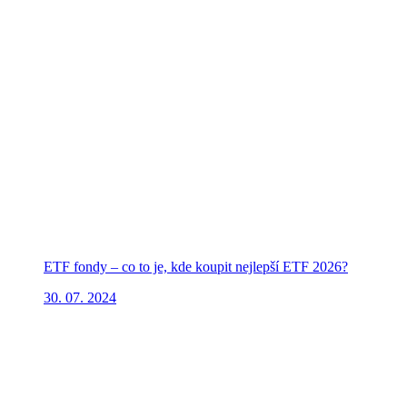
ETF fondy – co to je, kde koupit nejlepší ETF 2026?
30. 07. 2024