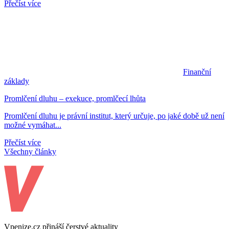
Přečíst více
Finanční
základy
Promlčení dluhu – exekuce, promlčecí lhůta
Promlčení dluhu je právní institut, který určuje, po jaké době už není
možné vymáhat...
Přečíst více
Všechny články
Vpenize.cz přináší čerstvé aktuality