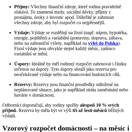
Příjmy:
Všechny finanční zdroje, které rodina pravidelně
získává. To znamená mzdy, sociální dávky, příjmy z
pronájmu, úroky z investic apod. Důležité je zahrnout
všechny zdroje, aby byl rozpočet co nejpřesnější.
Výdaje:
Výdaje se rozdělují na fixní (např. nájem, hypotéka,
energie, pojištění) a variabilní (potraviny, doprava, zábava,
nebo na zahraniční výlety, například na
výlet do Polska
).
Fixní výdaje jsou obvykle stejné každý měsíc, zatímco
variabilní se mění.
Úspory:
Ideálně by měl rodinný rozpočet zahrnovat i částku
určenou na úspory. Tyto úspory slouží jako rezerva pro
neočekávané výdaje nebo na financování budoucích cílů.
Rezervy:
Rezervy jsou finanční prostředky odložené na
neplánované situace, jako je například ztráta zaměstnání nebo
havárie v domácnosti.
Odborníci doporučují, aby rodiny spořily
alespoň 10 % svých
příjmů
. Rezerva by měla být ve výši
tří až šesti měsíců
běžných
výdajů.
Vzorový rozpočet domácnosti – na měsíc i