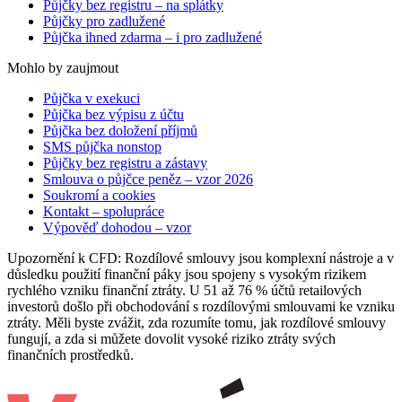
Půjčky bez registru – na splátky
Půjčky pro zadlužené
Půjčka ihned zdarma – i pro zadlužené
Mohlo by zaujmout
Půjčka v exekuci
Půjčka bez výpisu z účtu
Půjčka bez doložení příjmů
SMS půjčka nonstop
Půjčky bez registru a zástavy
Smlouva o půjčce peněz – vzor 2026
Soukromí a cookies
Kontakt – spolupráce
Výpověď dohodou – vzor
Upozornění k CFD: Rozdílové smlouvy jsou komplexní nástroje a v
důsledku použití finanční páky jsou spojeny s vysokým rizikem
rychlého vzniku finanční ztráty. U 51 až 76 % účtů retailových
investorů došlo při obchodování s rozdílovými smlouvami ke vzniku
ztráty. Měli byste zvážit, zda rozumíte tomu, jak rozdílové smlouvy
fungují, a zda si můžete dovolit vysoké riziko ztráty svých
finančních prostředků.