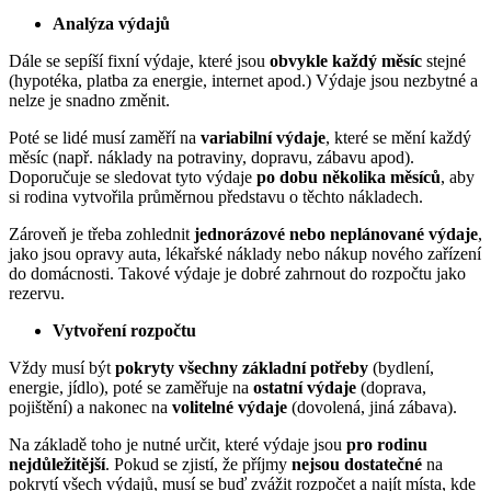
Analýza výdajů
Dále se sepíší fixní výdaje, které jsou
obvykle každý měsíc
stejné
(hypotéka, platba za energie, internet apod.) Výdaje jsou nezbytné a
nelze je snadno změnit.
Poté se lidé musí zaměří na
variabilní výdaje
, které se mění každý
měsíc (např. náklady na potraviny, dopravu, zábavu apod).
Doporučuje se sledovat tyto výdaje
po dobu několika měsíců
, aby
si rodina vytvořila průměrnou představu o těchto nákladech.
Zároveň je třeba zohlednit
jednorázové nebo neplánované výdaje
,
jako jsou opravy auta, lékařské náklady nebo nákup nového zařízení
do domácnosti. Takové výdaje je dobré zahrnout do rozpočtu jako
rezervu.
Vytvoření rozpočtu
Vždy musí být
pokryty všechny základní potřeby
(bydlení,
energie, jídlo), poté se zaměřuje na
ostatní výdaje
(doprava,
pojištění) a nakonec na
volitelné výdaje
(dovolená, jiná zábava).
Na základě toho je nutné určit, které výdaje jsou
pro rodinu
nejdůležitější
. Pokud se zjistí, že příjmy
nejsou dostatečné
na
pokrytí všech výdajů, musí se buď zvážit rozpočet a najít místa, kde