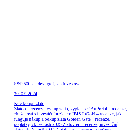
S&P 500 - index, graf, jak investovat
30. 07. 2024
Kde koupit zlato
Zlaton – recenze, výkup zlata, vyplatí se?
AuPortal – recenze,
zkušenosti s investičním zlatem
IBIS InGold – recenze, jak
funguje nákup a odkup zlata
Golden Gate – recenze,
poplatky, zkušenosti 2025
Zlatovna – recenze, investiční
zlato, zkušenosti 2025
Zlataky.cz – recenze, zkušenosti,