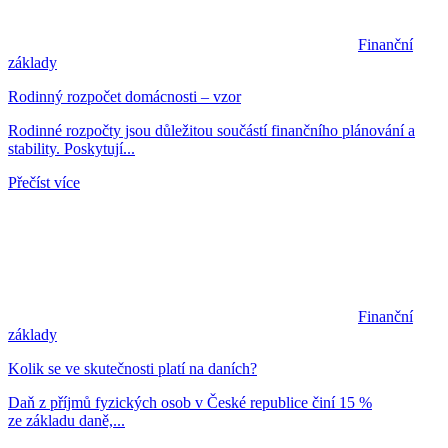
Finanční
základy
Rodinný rozpočet domácnosti – vzor
Rodinné rozpočty jsou důležitou součástí finančního plánování a
stability. Poskytují...
Přečíst více
Finanční
základy
Kolik se ve skutečnosti platí na daních?
Daň z příjmů fyzických osob v České republice činí 15 %
ze základu daně,...