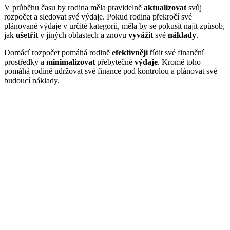
V průběhu času by rodina měla pravidelně
aktualizovat
svůj
rozpočet a sledovat své výdaje. Pokud rodina překročí své
plánované výdaje v určité kategorii, měla by se pokusit najít způsob,
jak
ušetřit
v jiných oblastech a znovu
vyvážit
své
náklady
.
Domácí rozpočet pomáhá rodině
efektivněji
řídit své finanční
prostředky a
minimalizovat
přebytečné
výdaje
. Kromě toho
pomáhá rodině udržovat své finance pod kontrolou a plánovat své
budoucí náklady.