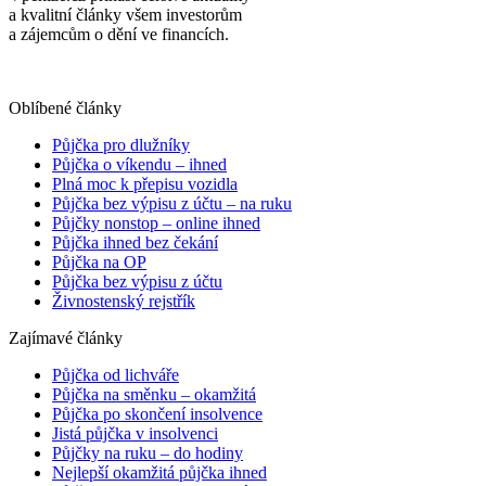
a kvalitní články všem investorům
a zájemcům o dění ve financích.
Oblíbené články
Půjčka pro dlužníky
Půjčka o víkendu – ihned
Plná moc k přepisu vozidla
Půjčka bez výpisu z účtu – na ruku
Půjčky nonstop – online ihned
Půjčka ihned bez čekání
Půjčka na OP
Půjčka bez výpisu z účtu
Živnostenský rejstřík
Zajímavé články
Půjčka od lichváře
Půjčka na směnku – okamžitá
Půjčka po skončení insolvence
Jistá půjčka v insolvenci
Půjčky na ruku – do hodiny
Nejlepší okamžitá půjčka ihned