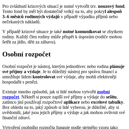
Pro zvládnutí krizových situací je nutné vytvořit tzv.
nouzový fond
.
Tento fond by měl být dostatečně velký na to, aby pokry
l alespoň
3–6 měsíců rodinných výdajů
v případě výpadku příjmů nebo
nečekaných nákladů.
V případě krizové situace je také
nutné komunikovat
se zbytkem
rodiny. Každý člen rodiny může přispět k úsporám (rodiče mohou
šetřit za jídlo, děti za zábavu).
Osobní rozpočet
Osobní rozpočet je nástroj, kterým jednotlivec nebo rodina
plánuje
své příjmy a výdaje
. Je to důležitý nástroj pro správu financí a
umožňuje lidem
kontrolovat
své výdaje, aby mohli efektivněji
hospodařit s penězi.
Existuje mnoho způsobů, jak si lidé mohou vytvořit
osobní
rozpočet
. Někteří si pouze zapíší své příjmy a výdaje do
sešitu
,
zatímco jiní používají rozpočtové
aplikace
nebo
excelové tabulky
.
Bez ohledu na to, jaký způsob si lidé vyberou, je důležité, aby si
uvědomili, jaké jsou jejich příjmy a výdaje a jak mohou ovlivnit své
finanční zdraví.
Vytvoření osobního rozpočtu funguje podle stejného vzoru jako