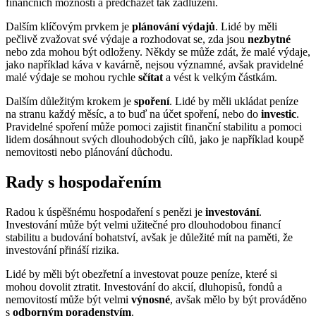
finančních možností a předcházet tak zadlužení.
Dalším klíčovým prvkem je
plánování výdajů
. Lidé by měli
pečlivě zvažovat své výdaje a rozhodovat se, zda jsou
nezbytné
nebo zda mohou být odloženy. Někdy se může zdát, že malé výdaje,
jako například káva v kavárně, nejsou významné, avšak pravidelné
malé výdaje se mohou rychle
sčítat
a vést k velkým částkám.
Dalším důležitým krokem je
spoření
. Lidé by měli ukládat peníze
na stranu každý měsíc, a to buď na účet spoření, nebo do
investic
.
Pravidelné spoření může pomoci zajistit finanční stabilitu a pomoci
lidem dosáhnout svých dlouhodobých cílů, jako je například koupě
nemovitosti nebo plánování důchodu.
Rady s hospodařením
Radou k úspěšnému hospodaření s penězi je
investování
.
Investování může být velmi užitečné pro dlouhodobou financí
stabilitu a budování bohatství, avšak je důležité mít na paměti, že
investování přináší rizika.
Lidé by měli být obezřetní a investovat pouze peníze, které si
mohou dovolit ztratit. Investování do akcií, dluhopisů, fondů a
nemovitostí může být velmi
výnosné
, avšak mělo by být prováděno
s
odborným poradenstvím
.