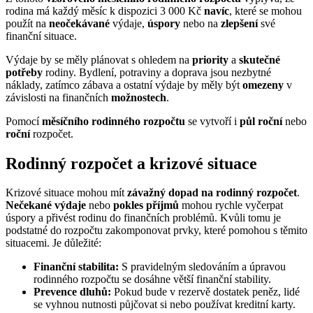
rodina má každý měsíc k dispozici 3 000 Kč
navíc
, které se mohou
použít na
neočekávané
výdaje,
úspory
nebo na
zlepšení
své
finanční situace.
Výdaje by se měly plánovat s ohledem na
priority
a
skutečné
potřeby
rodiny. Bydlení, potraviny a doprava jsou nezbytné
náklady, zatímco zábava a ostatní výdaje by měly být
omezeny
v
závislosti na finančních
možnostech
.
Pomocí
měsíčního rodinného rozpočtu
se vytvoří i
půl roční
nebo
roční
rozpočet.
Rodinný rozpočet a krizové situace
Krizové situace mohou mít
závažný dopad na rodinný rozpočet
.
Nečekané výdaje
nebo
pokles příjmů
mohou rychle vyčerpat
úspory a přivést rodinu do finančních problémů. Kvůli tomu je
podstatné do rozpočtu zakomponovat prvky, které pomohou s těmito
situacemi. Je důležité:
Finanční stabilita:
S pravidelným sledováním a úpravou
rodinného rozpočtu se dosáhne větší finanční stability.
Prevence dluhů:
Pokud bude v rezervě dostatek peněz, lidé
se vyhnou nutnosti půjčovat si nebo používat kreditní karty.