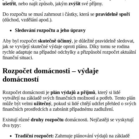
ušetřit
, nebo najít způsob, jakým
zvýšit
své příjmy.
Do rozpočtu se musí zahrnout i částky, která se
pravidelně spoří
(důchod, vzdělání apod.).
Sledování rozpočtu a jeho úpravy
Aby byl rozpočet
skutečně účinný
, je důležité pravidelně sledovat,
jak se vyvíjejí skutečné výdaje oproti plánu. Díky tomu se rodina
rychle adaptuje na případné odchylky a přizpůsobí rozpočet aktuální
finanční situaci.
Rozpočet domácnosti – výdaje
domácností
Rozpočet domácnosti je
plán výdajů a příjmů
, který si lidé
vytvářejí na základě svých finančních možností a potřeb. Tento plán
může být velmi
užitečný
, pokud si lidé chtějí udržet přehled o svých
finančních prostředcích a zabránit případnému zadlužení.
Existují různé
druhy rozpočtu
domácnosti. Nejčastěji se vyskytují
dva typy:
Tradiční rozpočet:
Zahrnuje plánování výdajů na základě