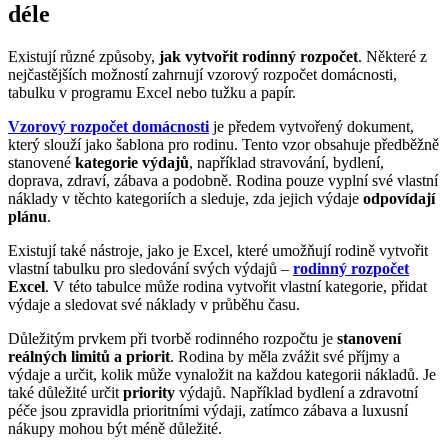
déle
Existují různé způsoby,
jak vytvořit rodinný rozpočet
. Některé z
nejčastějších možností zahrnují vzorový rozpočet domácnosti,
tabulku v programu Excel nebo tužku a papír.
Vzorový rozpočet domácnosti
je předem vytvořený dokument,
který slouží jako šablona pro rodinu. Tento vzor obsahuje předběžně
stanovené
kategorie výdajů
, například stravování, bydlení,
doprava, zdraví, zábava a podobně. Rodina pouze vyplní své vlastní
náklady v těchto kategoriích a sleduje, zda jejich výdaje
odpovídají
plánu
.
Existují také nástroje, jako je Excel, které umožňují rodině vytvořit
vlastní tabulku pro sledování svých výdajů –
rodinný rozpočet
Excel
. V této tabulce může rodina vytvořit vlastní kategorie, přidat
výdaje a sledovat své náklady v průběhu času.
Důležitým prvkem při tvorbě rodinného rozpočtu je
stanovení
reálných limitů a priorit
. Rodina by měla zvážit své příjmy a
výdaje a určit, kolik může vynaložit na každou kategorii nákladů. Je
také důležité určit
priority
výdajů. Například bydlení a zdravotní
péče jsou zpravidla prioritními výdaji, zatímco zábava a luxusní
nákupy mohou být méně důležité.