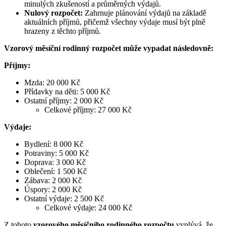
minulých zkušeností a průměrných výdajů.
Nulový rozpočet:
Zahrnuje plánování výdajů na základě
aktuálních příjmů, přičemž všechny výdaje musí být plně
hrazeny z těchto příjmů.
Vzorový měsíční rodinný rozpočet může vypadat následovně:
Příjmy:
Mzda: 20 000 Kč
Přídavky na děti: 5 000 Kč
Ostatní příjmy: 2 000 Kč
Celkové příjmy: 27 000 Kč
Výdaje:
Bydlení: 8 000 Kč
Potraviny: 5 000 Kč
Doprava: 3 000 Kč
Oblečení: 1 500 Kč
Zábava: 2 000 Kč
Úspory: 2 000 Kč
Ostatní výdaje: 2 500 Kč
Celkové výdaje: 24 000 Kč
Z tohoto
vzorového měsíčního rodinného rozpočtu
vyplývá, že