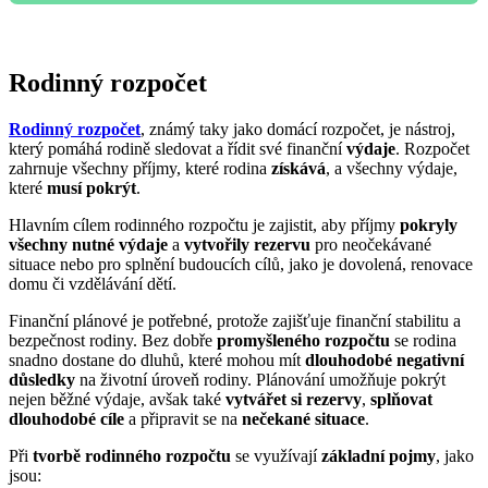
Rodinný rozpočet
Rodinný rozpočet
, známý taky jako domácí rozpočet, je nástroj,
který pomáhá rodině sledovat a řídit své finanční
výdaje
. Rozpočet
zahrnuje všechny příjmy, které rodina
získává
, a všechny výdaje,
které
musí pokrýt
.
Hlavním cílem rodinného rozpočtu je zajistit, aby příjmy
pokryly
všechny nutné výdaje
a
vytvořily rezervu
pro neočekávané
situace nebo pro splnění budoucích cílů, jako je dovolená, renovace
domu či vzdělávání dětí.
Finanční plánové je potřebné, protože zajišťuje finanční stabilitu a
bezpečnost rodiny. Bez dobře
promyšleného rozpočtu
se rodina
snadno dostane do dluhů, které mohou mít
dlouhodobé negativní
důsledky
na životní úroveň rodiny. Plánování umožňuje pokrýt
nejen běžné výdaje, avšak také
vytvářet si rezervy
,
splňovat
dlouhodobé cíle
a připravit se na
nečekané situace
.
Při
tvorbě rodinného rozpočtu
se využívají
základní pojmy
, jako
jsou: