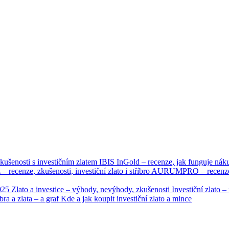
kušenosti s investičním zlatem
IBIS InGold – recenze, jak funguje nák
 – recenze, zkušenosti, investiční zlato i stříbro
AURUMPRO – recenze, n
2025
Zlato a investice – výhody, nevýhody, zkušenosti
Investiční zlato 
bra a zlata – a graf
Kde a jak koupit investiční zlato a mince