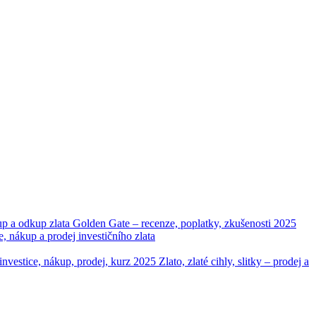
up a odkup zlata
Golden Gate – recenze, poplatky, zkušenosti 2025
ákup a prodej investičního zlata
– investice, nákup, prodej, kurz 2025
Zlato, zlaté cihly, slitky – prodej a