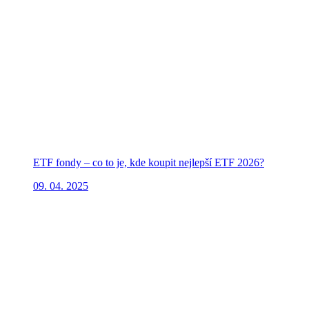
ETF fondy – co to je, kde koupit nejlepší ETF 2026?
09. 04. 2025