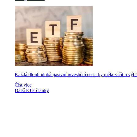
Každá dlouhodobá pasivní investiční cesta by měla začít u výb
Číst více
Další ETF články