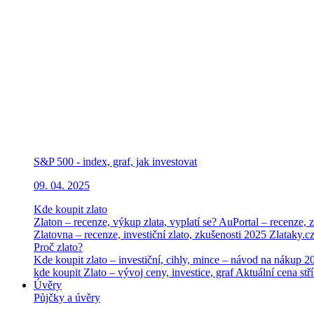
S&P 500 - index, graf, jak investovat
09. 04. 2025
Kde koupit zlato
Zlaton – recenze, výkup zlata, vyplatí se?
AuPortal – recenze, z
Zlatovna – recenze, investiční zlato, zkušenosti 2025
Zlataky.cz
Proč zlato?
Kde koupit zlato – investiční, cihly, mince – návod na nákup 
kde koupit
Zlato – vývoj ceny, investice, graf
Aktuální cena stří
Úvěry
Půjčky a úvěry