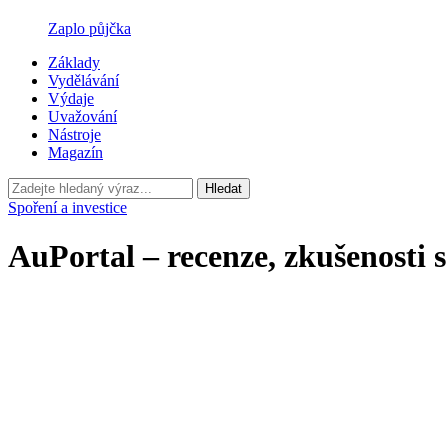
Zaplo půjčka
Základy
Vydělávání
Výdaje
Uvažování
Nástroje
Magazín
Hledat
Spoření a investice
AuPortal – recenze, zkušenosti 