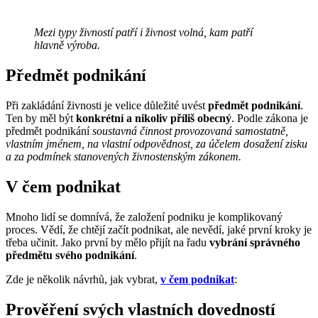
Mezi typy živností patří i živnost volná, kam patří
hlavně výroba.
Předmět podnikání
Při zakládání živnosti je velice důležité uvést
předmět podnikání
.
Ten by měl být
konkrétní a nikoliv příliš obecný
. Podle zákona je
předmět podnikání
soustavná činnost provozovaná samostatně,
vlastním jménem, na vlastní odpovědnost, za účelem dosažení zisku
a za podmínek stanovených živnostenským zákonem.
V čem podnikat
Mnoho lidí se domnívá, že založení podniku je komplikovaný
proces. Vědí, že chtějí začít podnikat, ale nevědí, jaké první kroky je
třeba učinit. Jako první by mělo přijít na řadu
vybrání správného
předmětu svého podnikání
.
Zde je několik návrhů, jak vybrat,
v čem podnikat
:
Prověření svých vlastních dovedností