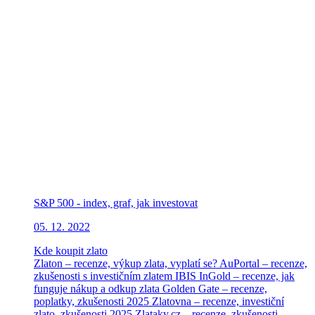
S&P 500 - index, graf, jak investovat
05. 12. 2022
Kde koupit zlato
Zlaton – recenze, výkup zlata, vyplatí se?
AuPortal – recenze,
zkušenosti s investičním zlatem
IBIS InGold – recenze, jak
funguje nákup a odkup zlata
Golden Gate – recenze,
poplatky, zkušenosti 2025
Zlatovna – recenze, investiční
zlato, zkušenosti 2025
Zlataky.cz – recenze, zkušenosti,