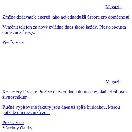
Magazín
Změna dodavatele energií jako nejjednodušší úspora pro domácnosti
Vyměnit telefon za nový zvládne dnes skoro každý. Přesto spousta
domácností roky...
Přečíst více
Magazín
Konec éry Excelu: Proč se dnes online fakturace vyplatí i drobným
živnostníkům
Ručně vypisované faktury jsou dnes už spíše kuriozitou, kterou
potkáte u řemeslníků ze...
Přečíst více
Všechny články