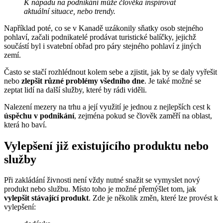
K nápadu na podnikání může člověka inspirovat
aktuální situace, nebo trendy.
Například poté, co se v Kanadě uzákonily sňatky osob stejného
pohlaví, začali podnikatelé prodávat turistické balíčky, jejichž
součástí byl i svatební obřad pro páry stejného pohlaví z jiných
zemí.
Často se stačí rozhlédnout kolem sebe a zjistit, jak by se daly vyřešit
nebo
zlepšit různé problémy všedního dne
. Je také možné se
zeptat lidí na další služby, které by rádi viděli.
Nalezení mezery na trhu a její využití je jednou z nejlepších cest k
úspěchu v podnikání
, zejména pokud se člověk zaměří na oblast,
která ho baví.
Vylepšení již existujícího produktu nebo
služby
Při zakládání živnosti není vždy nutné snažit se vymyslet nový
produkt nebo službu. Místo toho je možné přemýšlet tom, jak
vylepšit stávající produkt
. Zde je několik změn, které lze provést k
vylepšení: