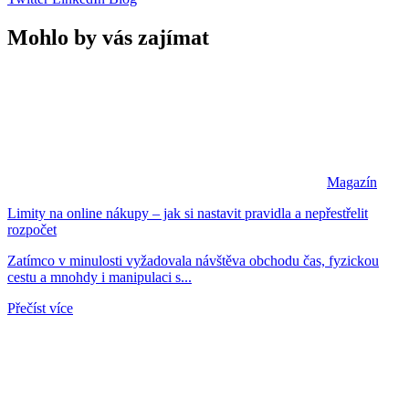
Mohlo by vás zajímat
Magazín
Limity na online nákupy – jak si nastavit pravidla a nepřestřelit
rozpočet
Zatímco v minulosti vyžadovala návštěva obchodu čas, fyzickou
cestu a mnohdy i manipulaci s...
Přečíst více