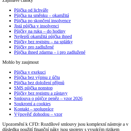
Zajímavé články
Půjčka od lichváře
Půjčka na směnku – okamžitá
Půjčka po skončení insolvence
Jistá půjčka v insolvenci
Půjčky na ruku – do hodiny
Nejlepší okamžitá půjčka ihned
Půjčky bez registru – na splátky
Půjčky pro zadlužené
Půjčka ihned zdarma – i pro zadlužené
Mohlo by zaujmout
Půjčka v exekuci
Půjčka bez výpisu z účtu
Půjčka bez doložení příjmů
SMS půjčka nonstop
Půjčky bez registru a zástavy
Smlouva o půjčce peněz – vzor 2026
Soukromí a cookies
Kontakt – spolupráce
Výpověď dohodou – vzor
Upozornění k CFD: Rozdílové smlouvy jsou komplexní nástroje a v
důsledku použití finanční páky jsou spojeny s vysokým rizikem