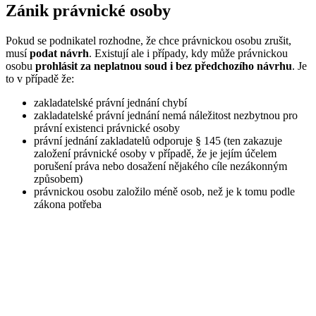
Zánik právnické osoby
Pokud se podnikatel rozhodne, že chce právnickou osobu zrušit,
musí
podat návrh
. Existují ale i případy, kdy může právnickou
osobu
prohlásit za neplatnou soud i bez předchozího návrhu
. Je
to v případě že:
zakladatelské právní jednání chybí
zakladatelské právní jednání nemá náležitost nezbytnou pro
právní existenci právnické osoby
právní jednání zakladatelů odporuje § 145 (ten zakazuje
založení právnické osoby v případě, že je jejím účelem
porušení práva nebo dosažení nějakého cíle nezákonným
způsobem)
právnickou osobu založilo méně osob, než je k tomu podle
zákona potřeba