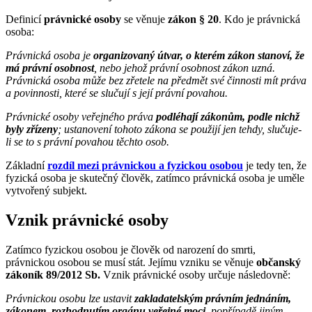
Definicí
právnické osoby
se věnuje
zákon
§ 20
. Kdo je právnická
osoba:
Právnická osoba je
organizovaný útvar, o kterém zákon stanoví, že
má právní osobnost
, nebo jehož právní osobnost zákon uzná.
Právnická osoba může bez zřetele na předmět své činnosti mít práva
a povinnosti, které se slučují s její právní povahou.
Právnické osoby veřejného práva
podléhají zákonům, podle nichž
byly zřízeny
; ustanovení tohoto zákona se použijí jen tehdy, slučuje-
li se to s právní povahou těchto osob.
Základní
rozdíl mezi právnickou a fyzickou osobou
je tedy ten, že
fyzická osoba je skutečný člověk, zatímco právnická osoba je uměle
vytvořený subjekt.
Vznik právnické osoby
Zatímco fyzickou osobou je člověk od narození do smrti,
právnickou osobou se musí stát. Jejímu vzniku se věnuje
občanský
zákoník 89/2012 Sb.
Vznik právnické osoby určuje následovně:
Právnickou osobu lze ustavit
zakladatelským právním jednáním,
zákonem, rozhodnutím orgánu veřejné moci
, popřípadě jiným