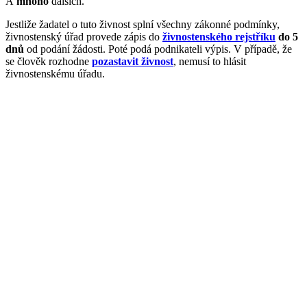
A
mnoho
dalších.
Jestliže žadatel o tuto živnost splní všechny zákonné podmínky,
živnostenský úřad provede zápis do
živnostenského rejstříku
do 5
dnů
od podání žádosti. Poté podá podnikateli výpis. V případě, že
se člověk rozhodne
pozastavit živnost
, nemusí to hlásit
živnostenskému úřadu.