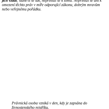
jich vzdát
; stane-li se tak, nepřihlíží se k tomu. Nepřihlíží se ani k
omezení těchto práv v míře odporující zákonu, dobrým mravům
nebo veřejnému pořádku.
Právnická osoba vzniká v den, kdy je zapsána do
živnostenského rejstříku.