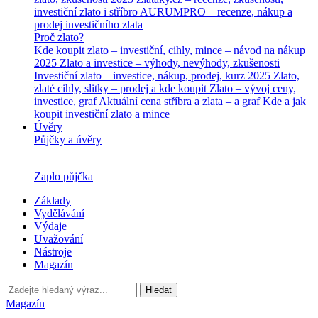
investiční zlato i stříbro
AURUMPRO – recenze, nákup a
prodej investičního zlata
Proč zlato?
Kde koupit zlato – investiční, cihly, mince – návod na nákup
2025
Zlato a investice – výhody, nevýhody, zkušenosti
Investiční zlato – investice, nákup, prodej, kurz 2025
Zlato,
zlaté cihly, slitky – prodej a kde koupit
Zlato – vývoj ceny,
investice, graf
Aktuální cena stříbra a zlata – a graf
Kde a jak
koupit investiční zlato a mince
Úvěry
Půjčky a úvěry
Zaplo půjčka
Základy
Vydělávání
Výdaje
Uvažování
Nástroje
Magazín
Hledat
Magazín