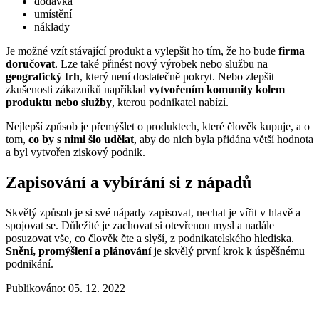
dodávka
umístění
náklady
Je možné vzít stávající produkt a vylepšit ho tím, že ho bude
firma
doručovat
. Lze také přinést nový výrobek nebo službu na
geografický trh
, který není dostatečně pokryt. Nebo zlepšit
zkušenosti zákazníků například
vytvořením komunity kolem
produktu nebo služby
, kterou podnikatel nabízí.
Nejlepší způsob je přemýšlet o produktech, které člověk kupuje, a o
tom,
co by s nimi šlo udělat
, aby do nich byla přidána větší hodnota
a byl vytvořen ziskový podnik.
Zapisování a vybírání si z nápadů
Skvělý způsob je si své nápady zapisovat, nechat je vířit v hlavě a
spojovat se. Důležité je zachovat si otevřenou mysl a nadále
posuzovat vše, co člověk čte a slyší, z podnikatelského hlediska.
Snění, promýšlení a plánování
je skvělý první krok k úspěšnému
podnikání.
Publikováno: 05. 12. 2022