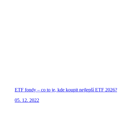
ETF fondy – co to je, kde koupit nejlepší ETF 2026?
05. 12. 2022