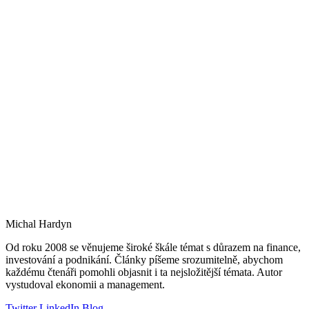
Michal Hardyn
Od roku 2008 se věnujeme široké škále témat s důrazem na finance,
investování a podnikání. Články píšeme srozumitelně, abychom
každému čtenáři pomohli objasnit i ta nejsložitější témata. Autor
vystudoval ekonomii a management.
Twitter
LinkedIn
Blog