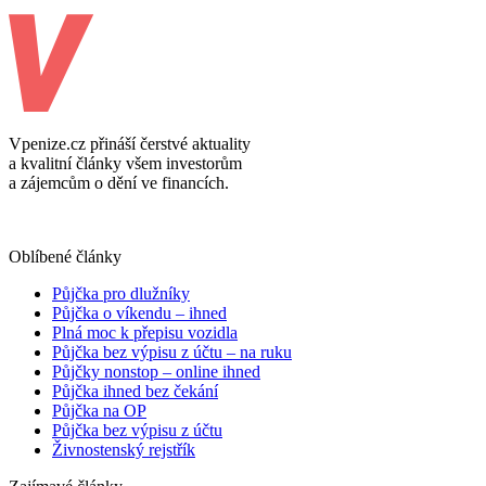
Vpenize.cz přináší čerstvé aktuality
a kvalitní články všem investorům
a zájemcům o dění ve financích.
Oblíbené články
Půjčka pro dlužníky
Půjčka o víkendu – ihned
Plná moc k přepisu vozidla
Půjčka bez výpisu z účtu – na ruku
Půjčky nonstop – online ihned
Půjčka ihned bez čekání
Půjčka na OP
Půjčka bez výpisu z účtu
Živnostenský rejstřík