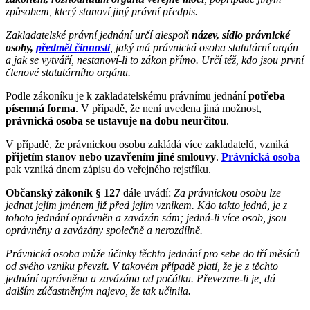
způsobem, který stanoví jiný právní předpis.
Zakladatelské právní jednání určí alespoň
název, sídlo právnické
osoby,
předmět činnosti
, jaký má právnická osoba statutární orgán
a jak se vytváří, nestanoví-li to zákon přímo. Určí též, kdo jsou první
členové statutárního orgánu.
Podle zákoníku je k zakladatelskému právnímu jednání
potřeba
písemná forma
. V případě, že není uvedena jiná možnost,
právnická osoba se ustavuje na dobu neurčitou
.
V případě, že právnickou osobu zakládá více zakladatelů, vzniká
přijetím stanov nebo uzavřením jiné smlouvy
.
Právnická osoba
pak vzniká dnem zápisu do veřejného rejstříku.
Občanský zákoník
§ 127
dále uvádí:
Za právnickou osobu lze
jednat jejím jménem již před jejím vznikem. Kdo takto jedná, je z
tohoto jednání oprávněn a zavázán sám; jedná-li více osob, jsou
oprávněny a zavázány společně a nerozdílně.
Právnická osoba může účinky těchto jednání pro sebe do tří měsíců
od svého vzniku převzít. V takovém případě platí, že je z těchto
jednání oprávněna a zavázána od počátku. Převezme-li je, dá
dalším zúčastněným najevo, že tak učinila.