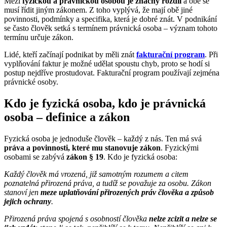
Mezi
fyzickou a právnickou osobou je značný rozdíl
a obě se
musí řídit jiným zákonem. Z toho vyplývá, že mají obě jiné
povinnosti, podmínky a specifika, která je dobré znát. V podnikání
se často člověk setká s termínem právnická osoba – význam tohoto
termínu určuje zákon.
Lidé, kteří začínají podnikat by měli znát
fakturační program
. Při
vyplňování faktur je možné udělat spoustu chyb, proto se hodí si
postup nejdříve prostudovat. Fakturační program používají zejména
právnické osoby.
Kdo je fyzická osoba, kdo je právnická
osoba – definice a zákon
Fyzická osoba je jednoduše člověk – každý z nás. Ten má svá
práva a povinnosti, které mu stanovuje zákon
. Fyzickými
osobami se zabývá
zákon
§ 19
. Kdo je fyzická osoba:
Každý člověk má vrozená, již samotným rozumem a citem
poznatelná přirozená práva, a tudíž se považuje za osobu. Zákon
stanoví jen
meze uplatňování přirozených práv člověka a způsob
jejich ochrany
.
Přirozená práva spojená s osobností člověka
nelze zcizit a nelze se