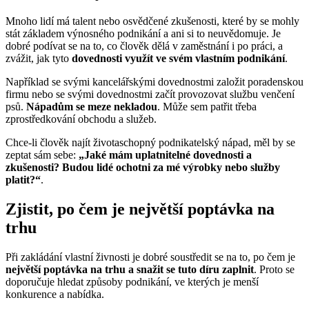
Mnoho lidí má talent nebo osvědčené zkušenosti, které by se mohly
stát základem výnosného podnikání a ani si to neuvědomuje. Je
dobré podívat se na to, co člověk dělá v zaměstnání i po práci, a
zvážit, jak tyto
dovednosti využít ve svém vlastním podnikání
.
Například se svými kancelářskými dovednostmi založit poradenskou
firmu nebo se svými dovednostmi začít provozovat službu venčení
psů.
Nápadům se meze nekladou
. Může sem patřit třeba
zprostředkování obchodu a služeb.
Chce-li člověk najít životaschopný podnikatelský nápad, měl by se
zeptat sám sebe:
„Jaké mám uplatnitelné dovednosti a
zkušenosti? Budou lidé ochotni za mé výrobky nebo služby
platit?“
.
Zjistit, po čem je největší poptávka na
trhu
Při zakládání vlastní živnosti je dobré soustředit se na to, po čem je
největší poptávka na trhu a snažit se tuto díru zaplnit
. Proto se
doporučuje hledat způsoby podnikání, ve kterých je menší
konkurence a nabídka.