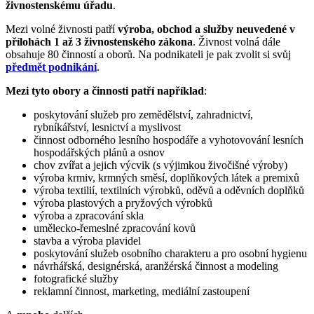
živnostenskému úřadu
.
Mezi volné živnosti patří
výroba, obchod a služby neuvedené v
přílohách 1 až 3 živnostenského zákona
. Živnost volná dále
obsahuje 80 činností a oborů. Na podnikateli je pak zvolit si svůj
předmět podnikání
.
Mezi tyto obory a činnosti patří například
:
poskytování služeb pro zemědělství, zahradnictví,
rybníkářství, lesnictví a myslivost
činnost odborného lesního hospodáře a vyhotovování lesních
hospodářských plánů a osnov
chov zvířat a jejich výcvik (s výjimkou živočišné výroby)
výroba krmiv, krmných směsí, doplňkových látek a premixů
výroba textilií, textilních výrobků, oděvů a oděvních doplňků
výroba plastových a pryžových výrobků
výroba a zpracování skla
umělecko-řemeslné zpracování kovů
stavba a výroba plavidel
poskytování služeb osobního charakteru a pro osobní hygienu
návrhářská, designérská, aranžérská činnost a modeling
fotografické služby
reklamní činnost, marketing, mediální zastoupení