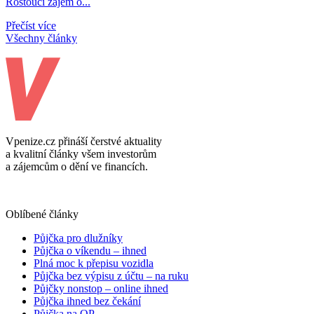
Rostoucí zájem o...
Přečíst více
Všechny články
Vpenize.cz přináší čerstvé aktuality
a kvalitní články všem investorům
a zájemcům o dění ve financích.
Oblíbené články
Půjčka pro dlužníky
Půjčka o víkendu – ihned
Plná moc k přepisu vozidla
Půjčka bez výpisu z účtu – na ruku
Půjčky nonstop – online ihned
Půjčka ihned bez čekání
Půjčka na OP