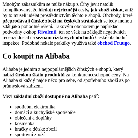
Mnohým zákazníkům se může nákup z Číny jevit natolik
komplikovaný, že
hledají nejrůznější cesty, jak zboží získat
, aniž
by to museli udělat prostřednictvím těchto e-shopů. Obchody, které
přeprodávají čínské zboží na českých stránkách
se tedy mohou
zdát jako pohodlné řešení. Takovým obchodem je například
podvodný e-shop
Rivalenti
, ten se však na základě negativních
recenzí dostal na
seznam rizikových obchodů
České obchodní
inspekce. Podobné nekalé praktiky využívá také
obchod Fruugo
.
Co koupit na Alibaba
Alibaba je jedním z nejpopulárnějších čínských e-shopů, který
nabízí
širokou škálu produktů
za konkurenceschopné ceny. Na
Alibaba si každý najde něco pro sebe, od spotřebního zboží až po
průmyslová zařízení.
Mezi
základní zboží dostupné na Alibaba
patří:
spotřební elektronika
domácí a kuchyňské spotřebiče
oblečení a doplňky
kosmetika
hračky a dětské zboží
sportovní zboží