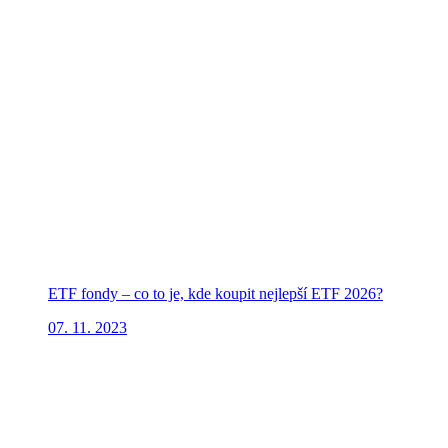
ETF fondy – co to je, kde koupit nejlepší ETF 2026?
07. 11. 2023