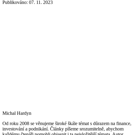
Publikováno: 07. 11. 2023
Michal Hardyn
Od roku 2008 se věnujeme široké škále témat s důrazem na finance,
investování a podnikání. Články píšeme srozumitelně, abychom
každému čtenáři pomohli objasnit i ta nejsložitější témata. Autor