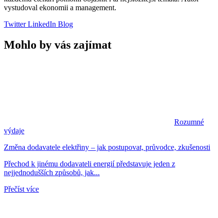
vystudoval ekonomii a management.
Twitter
LinkedIn
Blog
Mohlo by vás zajímat
Rozumné
výdaje
Změna dodavatele elektřiny – jak postupovat, průvodce, zkušenosti
Přechod k jinému dodavateli energií představuje jeden z
nejjednodušších způsobů, jak...
Přečíst více