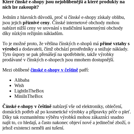
Které čínské e-shopy jsou nejoblíbenější a které produkty na
nich lze zakoupit?
Jedním z hlavních důvodů, proč si čínské e-shopy získaly oblibu,
jsou jejich
příznivé ceny
. Čínské internetové obchody mohou
nabízet nižší ceny ve srovnání s tradičními kamennými obchody
díky nízkým režijním nákladům.
To je možné proto, že většina čínských e-shopů má
přímé vztahy s
výrobci
a dodavateli, čímž obchází prostředníky a snižuje náklady.
Tyto úspory se pak přenášejí na spotřebitele, takže výrobky
prodávané v čínských e-shopech jsou mnohem dostupnější.
Mezi oblíbené
čínské e-shopy v češtině
patří:
Alibaba
Wish
LightInTheBox
MiniInTheBox
Čínské e-shopy v češtině
nabízejí vše od elektroniky, oblečení,
domácích potřeb až po kosmetické výrobky a přípravky péče o pleť.
Díky tak rozmanitému výběru výrobků mohou zákazníci snadno
najít to, co hledají, a často nakonec objeví nové a jedinečné zboží, o
jehož existenci neměli ani tušení.