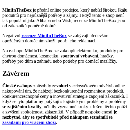
MiniInTheBox
je přední online prodejce, který nabízí širokou škálu
produktů pro nejrůznější potřeby a zájmy. I když tento e-shop není
tak populární jako Alibaba nebo Wish, recenze MiniInTheBox jsou
od zákazníků poměrně dobré.
Negativní
recenze MiniInTheBox
se zabývají především
opožděným doručením zboží, popř. jeho reklamací.
Na e-shopu MiniInTheBox lze zakoupit elektroniku, produkty pro
chytrou domácnost, kosmetiku,
sportovní vybavení
, hračky,
potřeby pro dům a zahradu nebo potřeby pro domácí mazlíčky.
Závěrem
Čínské e-shopy
způsobily
revoluci
v celosvětovém odvětví online
nakupování tím, že nabízejí bezkonkurenční rozmanitost produktů,
konkurenceschopné ceny a inovativní strategie zapojení zákazníků. I
když se tyto platformy potýkají s logistickými problémy a problémy
se
zajištěním kvality
, učinily významné kroky k řešení těchto potíží
a zvýšení spokojenosti zákazníků. V případě nespokojenosti
je
nezbytné, aby se spotřebitelé před nákupem seznámili se
zásadami pro vrácení zboží
.