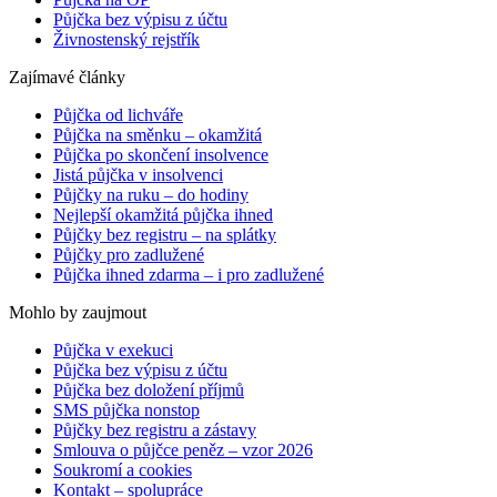
Půjčka bez výpisu z účtu
Živnostenský rejstřík
Zajímavé články
Půjčka od lichváře
Půjčka na směnku – okamžitá
Půjčka po skončení insolvence
Jistá půjčka v insolvenci
Půjčky na ruku – do hodiny
Nejlepší okamžitá půjčka ihned
Půjčky bez registru – na splátky
Půjčky pro zadlužené
Půjčka ihned zdarma – i pro zadlužené
Mohlo by zaujmout
Půjčka v exekuci
Půjčka bez výpisu z účtu
Půjčka bez doložení příjmů
SMS půjčka nonstop
Půjčky bez registru a zástavy
Smlouva o půjčce peněz – vzor 2026
Soukromí a cookies
Kontakt – spolupráce