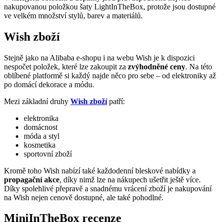
nakupovanou položkou šaty LightInTheBox, protože jsou dostupné
ve velkém množství stylů, barev a materiálů.
Wish zboží
Stejně jako na Alibaba e-shopu i na webu Wish je k dispozici
nespočet položek, které lze zakoupit za
zvýhodněné ceny
. Na této
oblíbené platformě si každý najde něco pro sebe – od elektroniky až
po domácí dekorace a módu.
Mezi základní druhy
Wish zboží
patří:
elektronika
domácnost
móda a styl
kosmetika
sportovní zboží
Kromě toho Wish nabízí také každodenní bleskové nabídky a
propagační akce
, díky nimž lze na nákupech ušetřit ještě více.
Díky spolehlivé přepravě a snadnému vrácení zboží je nakupování
na Wish nejen cenově dostupné, ale také pohodlné.
MiniInTheBox recenze