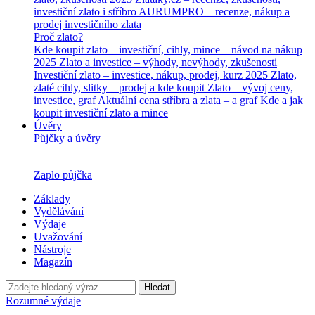
investiční zlato i stříbro
AURUMPRO – recenze, nákup a
prodej investičního zlata
Proč zlato?
Kde koupit zlato – investiční, cihly, mince – návod na nákup
2025
Zlato a investice – výhody, nevýhody, zkušenosti
Investiční zlato – investice, nákup, prodej, kurz 2025
Zlato,
zlaté cihly, slitky – prodej a kde koupit
Zlato – vývoj ceny,
investice, graf
Aktuální cena stříbra a zlata – a graf
Kde a jak
koupit investiční zlato a mince
Úvěry
Půjčky a úvěry
Zaplo půjčka
Základy
Vydělávání
Výdaje
Uvažování
Nástroje
Magazín
Hledat
Rozumné výdaje