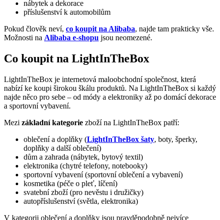
nábytek a dekorace
příslušenství k automobilům
Pokud člověk neví,
co koupit na Alibaba
, najde tam prakticky vše.
Možnosti na
Alibaba e-shopu
jsou neomezené.
Co koupit na LightInTheBox
LightInTheBox je internetová maloobchodní společnost, která
nabízí ke koupi širokou škálu produktů. Na LightInTheBox si každý
najde něco pro sebe – od módy a elektroniky až po domácí dekorace
a sportovní vybavení.
Mezi
základní kategorie
zboží na LightInTheBox patří:
oblečení a doplňky (
LightInTheBox šaty
, boty, šperky,
doplňky a další oblečení)
dům a zahrada (nábytek, bytový textil)
elektronika (chytré telefony, notebooky)
sportovní vybavení (sportovní oblečení a vybavení)
kosmetika (péče o pleť, líčení)
svatební zboží (pro nevěstu i družičky)
autopříslušenství (světla, elektronika)
V kategorii oblečení a doplňky jsou pravděpodobně nejvíce