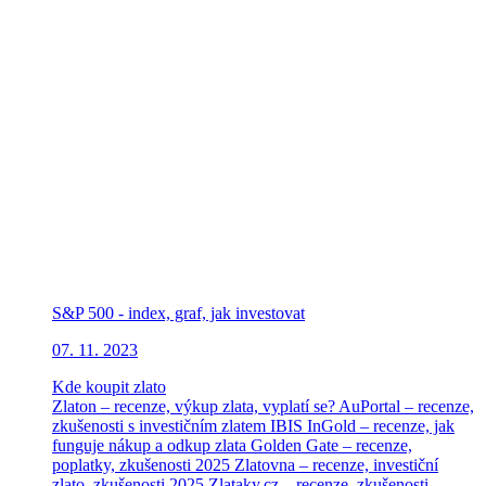
S&P 500 - index, graf, jak investovat
07. 11. 2023
Kde koupit zlato
Zlaton – recenze, výkup zlata, vyplatí se?
AuPortal – recenze,
zkušenosti s investičním zlatem
IBIS InGold – recenze, jak
funguje nákup a odkup zlata
Golden Gate – recenze,
poplatky, zkušenosti 2025
Zlatovna – recenze, investiční
zlato, zkušenosti 2025
Zlataky.cz – recenze, zkušenosti,