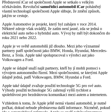
Představení iCar od společnosti Apple se setkalo s velkým
očekáváním. Revoluční
samořídící automobil iCar
poháněný
vlastní technologií společnosti Apple slibuje, že změní způsob,
jakým se cestuje.
Apple Automotive je projekt, který byl zahájen v roce 2014.
Některé zdroje však uvádějí, že zatím není jasné, zda se jedná o
elektrické auto nebo o hybridní auto. Vývoj by měl být dokončen do
roku 2021 nebo 2022.
Apple je ve světě automobilů již dlouho. Mezi jeho významné
partnery patří společnosti jako BMW, Honda, Hyundai, Mercedes-
Benz, a Tesla. Apple také spolupracoval s výrobci aut jako
Volkswagen a Ford.
Apple se údajně snaží najít partnery, kteří by jí mohli pomoci s
vývojem autonomního řízení. Mezi společnostmi, se kterými Apple
údajně jedná, patří Volkswagen, BMW, Hyundai a Ford.
Apple také údajně zvažuje použití technologie 5G pro své auto.
Výhody použití technologie 5G zahrnují vyšší rychlost a
spolehlivost pro bezdrátovou komunikaci mezi autem a internetem.
Vzhledem k tomu, že Apple ještě nemá vlastní automobil, je nutné
počkat, dokud nebude představena další informace. Nicméně, pokud