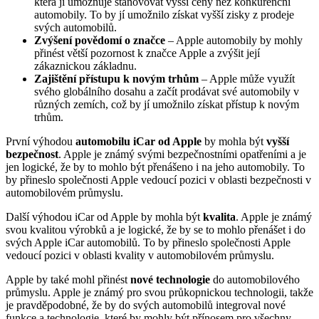
která jí umožňuje stanovovat vyšší ceny než konkurenční
automobily. To by jí umožnilo získat vyšší zisky z prodeje
svých automobilů.
Zvýšení povědomí o značce
– Apple automobily by mohly
přinést větší pozornost k značce Apple a zvýšit její
zákaznickou základnu.
Zajištění přístupu k novým trhům
– Apple může využít
svého globálního dosahu a začít prodávat své automobily v
různých zemích, což by jí umožnilo získat přístup k novým
trhům.
První výhodou
automobilu iCar od Apple
by mohla být
vyšší
bezpečnost
. Apple je známý svými bezpečnostními opatřeními a je
jen logické, že by to mohlo být přenášeno i na jeho automobily. To
by přineslo společnosti Apple vedoucí pozici v oblasti bezpečnosti v
automobilovém průmyslu.
Další výhodou iCar od Apple by mohla být
kvalita
. Apple je známý
svou kvalitou výrobků a je logické, že by se to mohlo přenášet i do
svých Apple iCar automobilů. To by přineslo společnosti Apple
vedoucí pozici v oblasti kvality v automobilovém průmyslu.
Apple by také mohl přinést
nové technologie
do automobilového
průmyslu. Apple je známý pro svou průkopnickou technologii, takže
je pravděpodobné, že by do svých automobilů integroval nové
funkce a technologie, které by mohly být přínosem pro všechny