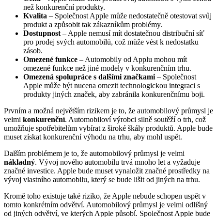
než konkurenční produkty.
Kvalita
– Společnost Apple může nedostatečně otestovat svůj
produkt a způsobit tak zákazníkům problémy.
Dostupnost
– Apple nemusí mít dostatečnou distribuční síť
pro prodej svých automobilů, což může vést k nedostatku
zásob.
Omezené funkce
– Automobily od Applu mohou mít
omezené funkce než jiné modely v konkurenčním trhu.
Omezená spolupráce s dalšími značkami
– Společnost
Apple může být nucena omezit technologickou integraci s
produkty jiných značek, aby zabránila konkurenčnímu boji.
Prvním a možná největším rizikem je to, že automobilový průmysl je
velmi
konkurenční
. Automobiloví výrobci silně soutěží o trh, což
umožňuje spotřebitelům vybírat z široké škály produktů. Apple bude
muset získat konkurenční výhodu na trhu, aby mohl uspět.
Dalším problémem je to, že automobilový průmysl je velmi
nákladný
. Vývoj nového automobilu trvá mnoho let a vyžaduje
značné investice. Apple bude muset vynaložit značné prostředky na
vývoj vlastního automobilu, který se bude lišit od jiných na trhu.
Kromě toho existuje také riziko, že Apple nebude schopen uspět v
tomto konkrétním odvětví. Automobilový průmysl je velmi odlišný
od jiných odvětví, ve kterých Apple působí. Společnost Apple bude