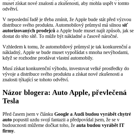
muset získat nové znalosti a zkušenosti, aby mohla uspět v tomto
odvětví.
V neposlední řadě je třeba zmínit, že Apple bude stát před výzvou
distribuce svého produktu. Automobilový průmysl má silnou
síť
autorizovaných prodejců
a Apple bude muset najít způsob, jak se
dostat do této sítě. To může být nákladné a časově náročné.
Vzhledem k tomu, že automobilový průmysl je tak konkurenční a
nákladný, Apple se bude muset vypořádat s mnoha nevýhodami,
když se rozhodne prodávat vlastní automobily.
Musí získat konkurenční výhodu, investovat velké prostředky do
vývoje a distribuce svého produktu a získat nové zkušenosti a
znalosti týkající se tohoto odvětví.
Názor blogera: Auto Apple, převlečená
Tesla
Před časem jsem v článku
Google a Audi budou vyrábět chytré
auto
popustil uzdu svojí fantazii a předpovídal jsem, že se v
budoucnosti můžeme dočkat toho, že
auta budou vyrábět IT
firmy
.