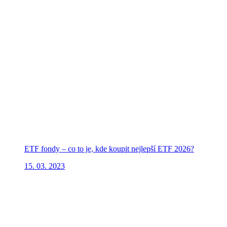
ETF fondy – co to je, kde koupit nejlepší ETF 2026?
15. 03. 2023