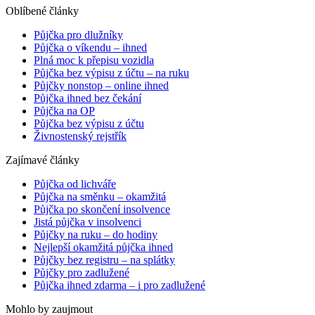
Oblíbené články
Půjčka pro dlužníky
Půjčka o víkendu – ihned
Plná moc k přepisu vozidla
Půjčka bez výpisu z účtu – na ruku
Půjčky nonstop – online ihned
Půjčka ihned bez čekání
Půjčka na OP
Půjčka bez výpisu z účtu
Živnostenský rejstřík
Zajímavé články
Půjčka od lichváře
Půjčka na směnku – okamžitá
Půjčka po skončení insolvence
Jistá půjčka v insolvenci
Půjčky na ruku – do hodiny
Nejlepší okamžitá půjčka ihned
Půjčky bez registru – na splátky
Půjčky pro zadlužené
Půjčka ihned zdarma – i pro zadlužené
Mohlo by zaujmout