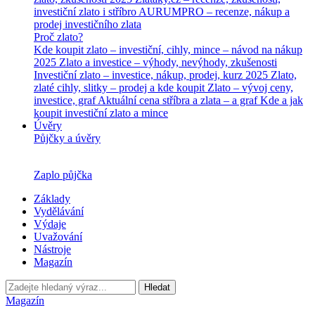
investiční zlato i stříbro
AURUMPRO – recenze, nákup a
prodej investičního zlata
Proč zlato?
Kde koupit zlato – investiční, cihly, mince – návod na nákup
2025
Zlato a investice – výhody, nevýhody, zkušenosti
Investiční zlato – investice, nákup, prodej, kurz 2025
Zlato,
zlaté cihly, slitky – prodej a kde koupit
Zlato – vývoj ceny,
investice, graf
Aktuální cena stříbra a zlata – a graf
Kde a jak
koupit investiční zlato a mince
Úvěry
Půjčky a úvěry
Zaplo půjčka
Základy
Vydělávání
Výdaje
Uvažování
Nástroje
Magazín
Hledat
Magazín