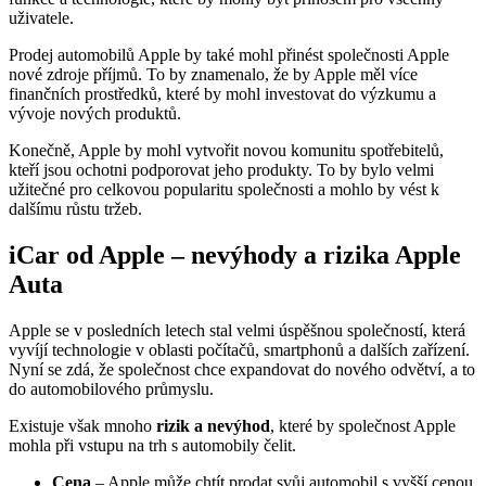
uživatele.
Prodej automobilů Apple by také mohl přinést společnosti Apple
nové zdroje příjmů. To by znamenalo, že by Apple měl více
finančních prostředků, které by mohl investovat do výzkumu a
vývoje nových produktů.
Konečně, Apple by mohl vytvořit novou komunitu spotřebitelů,
kteří jsou ochotni podporovat jeho produkty. To by bylo velmi
užitečné pro celkovou popularitu společnosti a mohlo by vést k
dalšímu růstu tržeb.
iCar od Apple – nevýhody a rizika Apple
Auta
Apple se v posledních letech stal velmi úspěšnou společností, která
vyvíjí technologie v oblasti počítačů, smartphonů a dalších zařízení.
Nyní se zdá, že společnost chce expandovat do nového odvětví, a to
do automobilového průmyslu.
Existuje však mnoho
rizik a nevýhod
, které by společnost Apple
mohla při vstupu na trh s automobily čelit.
Cena
– Apple může chtít prodat svůj automobil s vyšší cenou