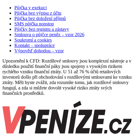
Půjčka v exekuci
Půjčka bez výpisu z účtu
Půjčka bez doložení příjmů
SMS půjčka nonstop
Půjčky bez registru a zástavy
Smlouva o půjčce peněz – vzor 2026
Soukromí a cookies
Kontakt – spolupráce
Výpověď dohodou – vzor
Upozornění k CFD: Rozdílové smlouvy jsou komplexní nástroje a v
důsledku použití finanční páky jsou spojeny s vysokým rizikem
rychlého vzniku finanční ztráty. U 51 až 76 % účtů retailových
investorů došlo při obchodování s rozdílovými smlouvami ke vzniku
ztráty. Měli byste zvážit, zda rozumíte tomu, jak rozdílové smlouvy
fungují, a zda si můžete dovolit vysoké riziko ztráty svých
finančních prostředků.