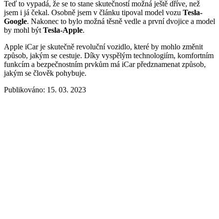
Teď to vypadá, že se to stane skutečností možná ještě dříve, než
jsem i já čekal. Osobně jsem v článku tipoval model vozu
Tesla-
Google
. Nakonec to bylo možná těsně vedle a první dvojice a model
by mohl být
Tesla-Apple
.
Apple iCar je skutečně revoluční vozidlo, které by mohlo změnit
způsob, jakým se cestuje. Díky vyspělým technologiím, komfortním
funkcím a bezpečnostním prvkům má iCar předznamenat způsob,
jakým se člověk pohybuje.
Publikováno: 15. 03. 2023