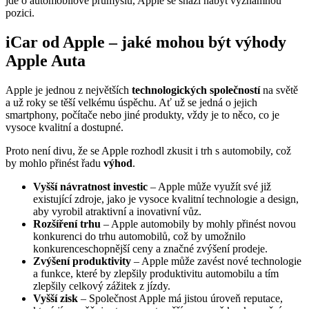
jde o automobilové průmyslu, Apple se snaží nabýt významnou
pozici.
iCar od Apple – jaké mohou být výhody
Apple Auta
Apple je jednou z největších
technologických společností
na světě
a už roky se těší velkému úspěchu. Ať už se jedná o jejich
smartphony, počítače nebo jiné produkty, vždy je to něco, co je
vysoce kvalitní a dostupné.
Proto není divu, že se Apple rozhodl zkusit i trh s automobily, což
by mohlo přinést řadu
výhod
.
Vyšší návratnost investic
– Apple může využít své již
existující zdroje, jako je vysoce kvalitní technologie a design,
aby vyrobil atraktivní a inovativní vůz.
Rozšíření trhu
– Apple automobily by mohly přinést novou
konkurenci do trhu automobilů, což by umožnilo
konkurenceschopnější ceny a značné zvýšení prodeje.
Zvýšení produktivity
– Apple může zavést nové technologie
a funkce, které by zlepšily produktivitu automobilu a tím
zlepšily celkový zážitek z jízdy.
Vyšší zisk
– Společnost Apple má jistou úroveň reputace,