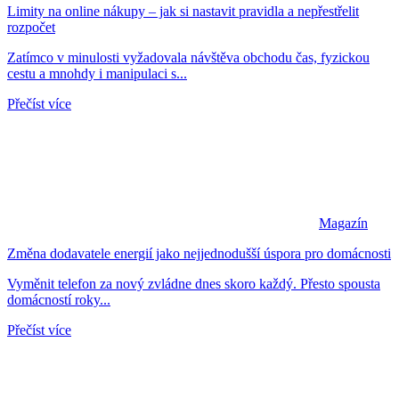
Limity na online nákupy – jak si nastavit pravidla a nepřestřelit
rozpočet
Zatímco v minulosti vyžadovala návštěva obchodu čas, fyzickou
cestu a mnohdy i manipulaci s...
Přečíst více
Magazín
Změna dodavatele energií jako nejjednodušší úspora pro domácnosti
Vyměnit telefon za nový zvládne dnes skoro každý. Přesto spousta
domácností roky...
Přečíst více