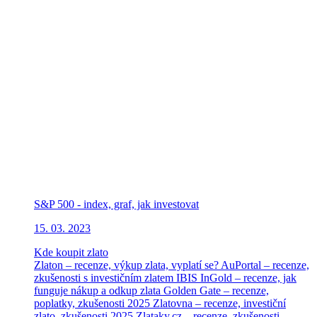
S&P 500 - index, graf, jak investovat
15. 03. 2023
Kde koupit zlato
Zlaton – recenze, výkup zlata, vyplatí se?
AuPortal – recenze,
zkušenosti s investičním zlatem
IBIS InGold – recenze, jak
funguje nákup a odkup zlata
Golden Gate – recenze,
poplatky, zkušenosti 2025
Zlatovna – recenze, investiční
zlato, zkušenosti 2025
Zlataky.cz – recenze, zkušenosti,