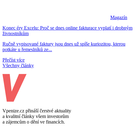
Magazín
Konec éry Excelu: Proč se dnes online fakturace vyplatí i drobným
živnostníkům
Ručně vypisované faktury jsou dnes už spíše kuriozitou, kterou
potkáte u řemeslníků ze...
Přečíst více
Všechny články
Vpenize.cz přináší čerstvé aktuality
a kvalitní články všem investorům
a zájemcům o dění ve financích.