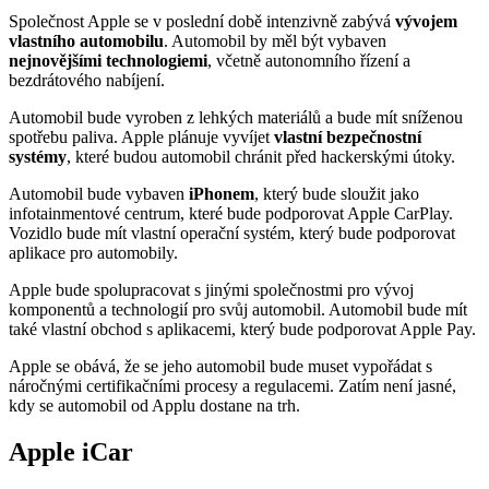
Společnost Apple se v poslední době intenzivně zabývá
vývojem
vlastního automobilu
. Automobil by měl být vybaven
nejnovějšími technologiemi
, včetně autonomního řízení a
bezdrátového nabíjení.
Automobil bude vyroben z lehkých materiálů a bude mít sníženou
spotřebu paliva. Apple plánuje vyvíjet
vlastní bezpečnostní
systémy
, které budou automobil chránit před hackerskými útoky.
Automobil bude vybaven
iPhonem
, který bude sloužit jako
infotainmentové centrum, které bude podporovat Apple CarPlay.
Vozidlo bude mít vlastní operační systém, který bude podporovat
aplikace pro automobily.
Apple bude spolupracovat s jinými společnostmi pro vývoj
komponentů a technologií pro svůj automobil. Automobil bude mít
také vlastní obchod s aplikacemi, který bude podporovat Apple Pay.
Apple se obává, že se jeho automobil bude muset vypořádat s
náročnými certifikačními procesy a regulacemi. Zatím není jasné,
kdy se automobil od Applu dostane na trh.
Apple iCar