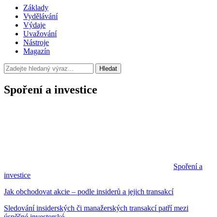
Základy
Vydělávání
Výdaje
Uvažování
Nástroje
Magazín
Hledat
Spoření a investice
Spoření a
investice
Jak obchodovat akcie – podle insiderů a jejich transakcí
Sledování insiderských či manažerských transakcí patří mezi
úspěšné investorské...