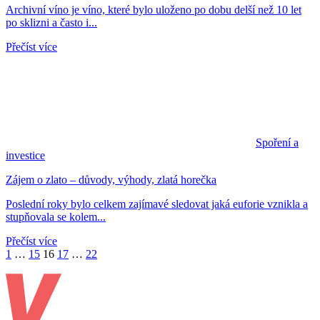
Archivní víno je víno, které bylo uloženo po dobu delší než 10 let
po sklizni a často i...
Přečíst více
Spoření a
investice
Zájem o zlato – důvody, výhody, zlatá horečka
Poslední roky bylo celkem zajímavé sledovat jaká euforie vznikla a
stupňovala se kolem...
Přečíst více
1
…
15
16
17
…
22