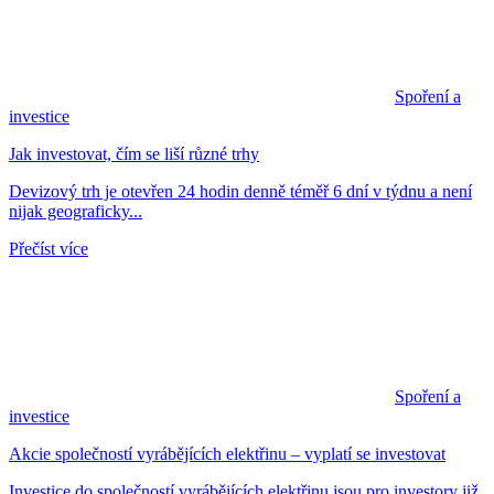
Spoření a
investice
Jak investovat, čím se liší různé trhy
Devizový trh je otevřen 24 hodin denně téměř 6 dní v týdnu a není
nijak geograficky...
Přečíst více
Spoření a
investice
Akcie společností vyrábějících elektřinu – vyplatí se investovat
Investice do společností vyrábějících elektřinu jsou pro investory již