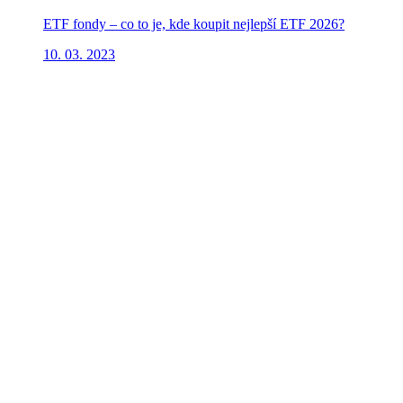
ETF fondy – co to je, kde koupit nejlepší ETF 2026?
10. 03. 2023