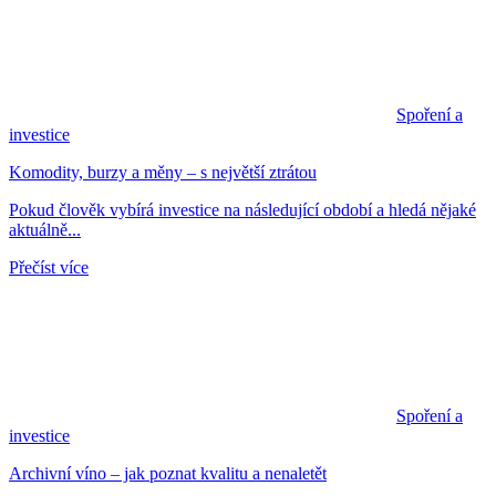
Spoření a
investice
Komodity, burzy a měny – s největší ztrátou
Pokud člověk vybírá investice na následující období a hledá nějaké
aktuálně...
Přečíst více
Spoření a
investice
Archivní víno – jak poznat kvalitu a nenaletět