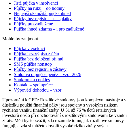
Jistá půjčka v insolvenci
Půjčky na ruku – do hodiny
Nejlepší okamžitá půjčka ihned
Půjčky bez registru – na splátky
Půjčky pro zadlužené
Půjčka ihned zdarma – i pro zadlužené
Mohlo by zaujmout
Půjčka v exekuci
Půjčka bez výpisu z účtu
Půjčka bez doložení příjmů
SMS půjčka nonstop
Půjčky bez registru a zástavy
Smlouva o půjčce peněz – vzor 2026
Soukromí a cookies
Kontakt – spolupráce
Výpověď dohodou – vzor
Upozornění k CFD: Rozdílové smlouvy jsou komplexní nástroje a v
důsledku použití finanční páky jsou spojeny s vysokým rizikem
rychlého vzniku finanční ztráty. U 51 až 76 % účtů retailových
investorů došlo při obchodování s rozdílovými smlouvami ke vzniku
ztráty. Měli byste zvážit, zda rozumíte tomu, jak rozdílové smlouvy
fungují, a zda si můžete dovolit vysoké riziko ztráty svých