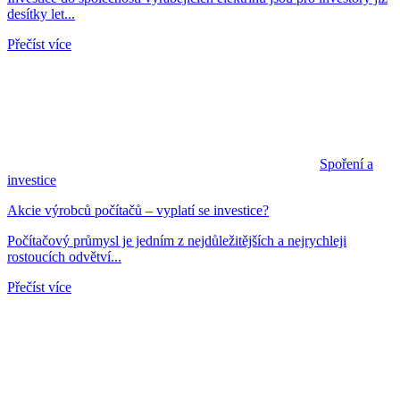
desítky let...
Přečíst více
Spoření a
investice
Akcie výrobců počítačů – vyplatí se investice?
Počítačový průmysl je jedním z nejdůležitějších a nejrychleji
rostoucích odvětví...
Přečíst více