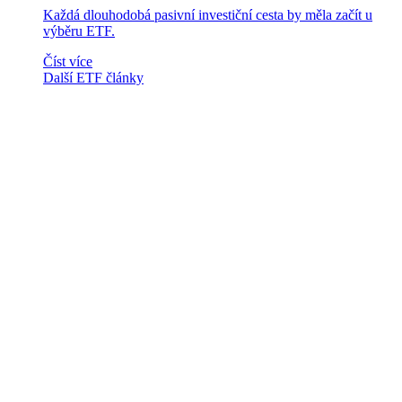
Každá dlouhodobá pasivní investiční cesta by měla začít u
výběru ETF.
Číst více
Další ETF články