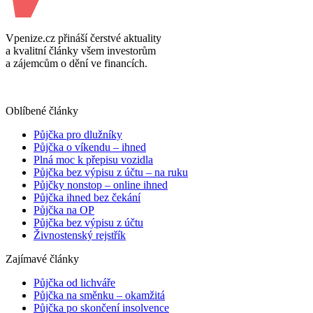
Vpenize.cz přináší čerstvé aktuality
a kvalitní články všem investorům
a zájemcům o dění ve financích.
Oblíbené články
Půjčka pro dlužníky
Půjčka o víkendu – ihned
Plná moc k přepisu vozidla
Půjčka bez výpisu z účtu – na ruku
Půjčky nonstop – online ihned
Půjčka ihned bez čekání
Půjčka na OP
Půjčka bez výpisu z účtu
Živnostenský rejstřík
Zajímavé články
Půjčka od lichváře
Půjčka na směnku – okamžitá
Půjčka po skončení insolvence