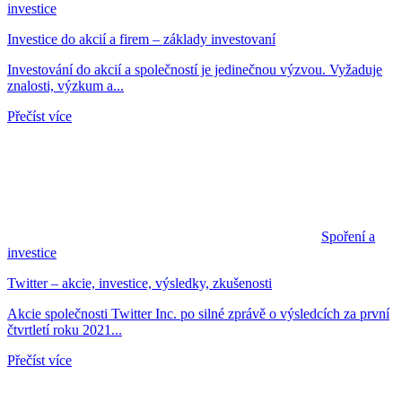
investice
Investice do akcií a firem – základy investovaní
Investování do akcií a společností je jedinečnou výzvou. Vyžaduje
znalosti, výzkum a...
Přečíst více
Spoření a
investice
Twitter – akcie, investice, výsledky, zkušenosti
Akcie společnosti Twitter Inc. po silné zprávě o výsledcích za první
čtvrtletí roku 2021...
Přečíst více