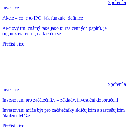
Spoření a
investice
Akcie – co je to IPO, jak funguje, definice
Akciový trh, známý také jako burza cenných papírů, je
organizovaný trh, na kterém se...
Přečíst více
Spoření a
investice
Investování pro začátečníky – základy, investiční doporučení
Investování může být pro začátečníky skličujícím a zastrašujícím
úkolem. Může...
Přečíst více