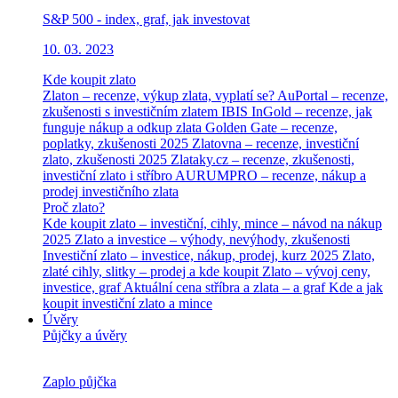
S&P 500 - index, graf, jak investovat
10. 03. 2023
Kde koupit zlato
Zlaton – recenze, výkup zlata, vyplatí se?
AuPortal – recenze,
zkušenosti s investičním zlatem
IBIS InGold – recenze, jak
funguje nákup a odkup zlata
Golden Gate – recenze,
poplatky, zkušenosti 2025
Zlatovna – recenze, investiční
zlato, zkušenosti 2025
Zlataky.cz – recenze, zkušenosti,
investiční zlato i stříbro
AURUMPRO – recenze, nákup a
prodej investičního zlata
Proč zlato?
Kde koupit zlato – investiční, cihly, mince – návod na nákup
2025
Zlato a investice – výhody, nevýhody, zkušenosti
Investiční zlato – investice, nákup, prodej, kurz 2025
Zlato,
zlaté cihly, slitky – prodej a kde koupit
Zlato – vývoj ceny,
investice, graf
Aktuální cena stříbra a zlata – a graf
Kde a jak
koupit investiční zlato a mince
Úvěry
Půjčky a úvěry
Zaplo půjčka