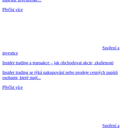
Přečíst více
Spoření a
investice
Insider trading a transakce – jak obchodovat akcie, zkušenosti
Insider trading se týká nakupování nebo prodeje cenných papírů
osobami, které mají...
Přečíst více
Spoření a