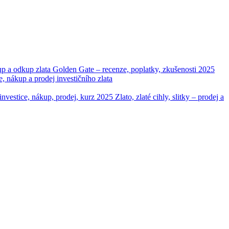
up a odkup zlata
Golden Gate – recenze, poplatky, zkušenosti 2025
ákup a prodej investičního zlata
– investice, nákup, prodej, kurz 2025
Zlato, zlaté cihly, slitky – prodej a