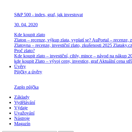
S&P 500 - index, graf, jak investovat
30. 04. 2020
Kde koupit zlato
Zlaton – recenze, výkup zlata, vyplatí se?
AuPortal – recenze, z
Zlatovna – recenze, investiční zlato, zkušenosti 2025
Zlataky.cz
Proč zlato?
Kde koupit zlato – investiční, cihly, mince – návod na nákup 
kde koupit
Zlato – vývoj ceny, investice, graf
Aktuální cena stří
Úvěry
Půjčky a úvěry
Zaplo půjčka
Základy
Vydělávání
Výdaje
Uvažování
Nástroje
Magazín