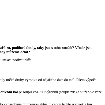
 stříbro, podílové fondy, taky jste s toho zoufalí? Všude jsou
 tedy můžeme dělat?
 inflaci podívat blíže.
nily určité druhy výrobku od nějakého data do teď. Cílem výpočtu
otřební koš
je soupis cca 700 výrobků (soupis zde) a služeb ve váze
 to vynásobíme průměrnou aktuální cenou těchto položek a tím