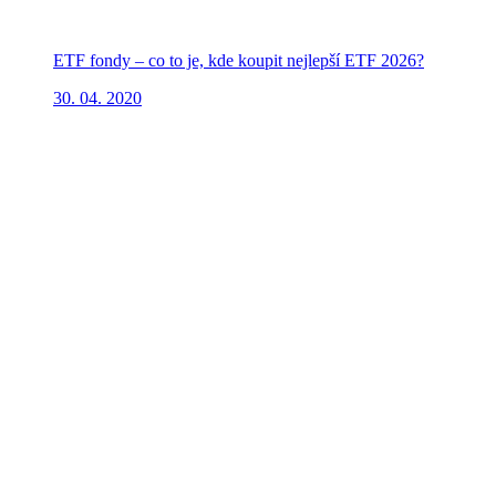
ETF fondy – co to je, kde koupit nejlepší ETF 2026?
30. 04. 2020