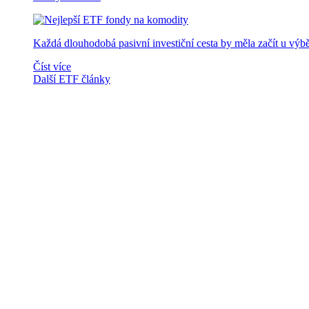
Každá dlouhodobá pasivní investiční cesta by měla začít u výb
Číst více
Další ETF články