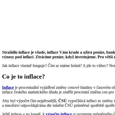
Strašidlo inflace je všude, inflace Vám krade a užírá peníze, ba
výnosy pod inflací
.
Ztrácíme peníze, když investujeme. Pro větší 
Jak inflace vlastně funguje? Čím se máme bránit? A jde to vůbec? Není 
Co je to inflace?
Inflace
je procentuální vyjádření změny cenové hladiny v časovém obd
inflace českého statistického úřadu je změřit procentní změnu cen pr
Aby byl výpočet čím nejpřesnější,
ČSÚ
vypočítává inflaci ze změny i
a množství odpovídajícímu dle míněni ČSÚ průměrné spotřebě spotřeb
Ještě jednou a po lopatě, k
výpočtu inflace
si vezmeme průměrného Čec