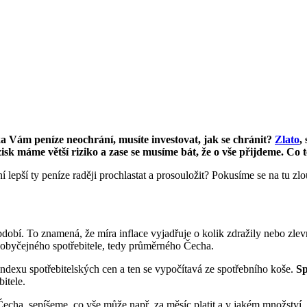
nka Vám peníze neochrání, musíte investovat, jak se chránit?
Zlato
,
zisk máme větší riziko a zase se musíme bát, že o vše přijdeme. Co
lepší ty peníze raději prochlastat a prosouložit? Pokusíme se na tu zlou
obí. To znamená, že míra inflace vyjadřuje o kolik zdražily nebo zlev
o obyčejného spotřebitele, tedy průměrného Čecha.
ndexu spotřebitelských cen a ten se vypočítavá ze spotřebního koše.
Sp
itele.
ha, sepíšeme, co vše může např. za měsíc platit a v jakém množství,