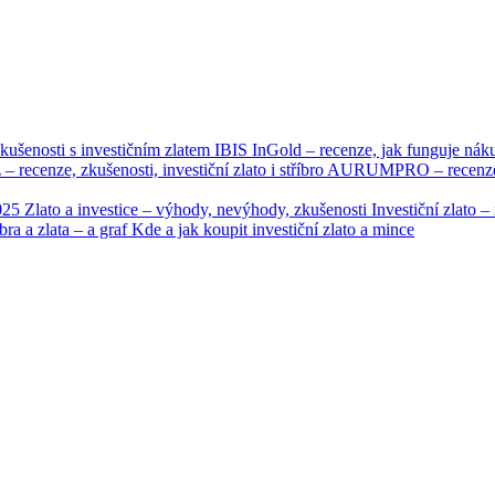
kušenosti s investičním zlatem
IBIS InGold – recenze, jak funguje nák
 – recenze, zkušenosti, investiční zlato i stříbro
AURUMPRO – recenze, n
2025
Zlato a investice – výhody, nevýhody, zkušenosti
Investiční zlato 
bra a zlata – a graf
Kde a jak koupit investiční zlato a mince