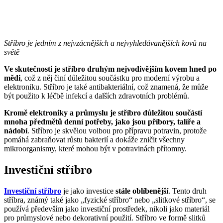
Stříbro je jedním z nejvzácnějších a nejvyhledávanějších kovů na
světě
Ve skutečnosti je stříbro druhým nejvodivějším kovem hned po
mědi
, což z něj činí důležitou součástku pro moderní výrobu a
elektroniku. Stříbro je také antibakteriální, což znamená, že může
být použito k léčbě infekcí a dalších zdravotních problémů.
Kromě elektroniky a průmyslu je stříbro důležitou součástí
mnoha předmětů denní potřeby, jako jsou příbory, talíře a
nádobí
. Stříbro je skvělou volbou pro přípravu potravin, protože
pomáhá zabraňovat růstu bakterií a dokáže zničit všechny
mikroorganismy, které mohou být v potravinách přítomny.
Investiční stříbro
Investiční stříbro
je jako investice
stále oblíbenější
. Tento druh
stříbra, známý také jako „fyzické stříbro“ nebo „slitkové stříbro“, se
používá především jako investiční prostředek, nikoli jako materiál
pro průmyslové nebo dekorativní použití. Stříbro ve formě slitků