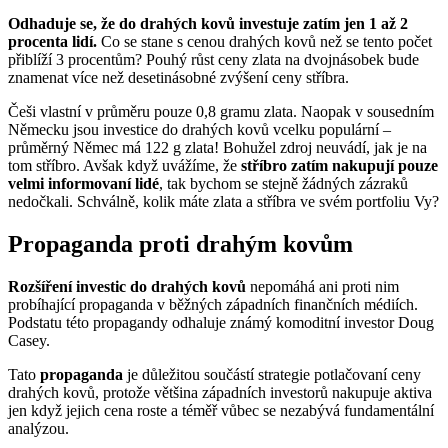
Odhaduje se, že do drahých kovů investuje zatím jen 1 až 2
procenta lidí.
Co se stane s cenou drahých kovů než se tento počet
přiblíží 3 procentům? Pouhý růst ceny zlata na dvojnásobek bude
znamenat více než desetinásobné zvýšení ceny stříbra.
Češi vlastní v průměru pouze 0,8 gramu zlata. Naopak v sousedním
Německu jsou investice do drahých kovů vcelku populární –
průměrný Němec má 122 g zlata! Bohužel zdroj neuvádí, jak je na
tom stříbro. Avšak když uvážíme, že
stříbro zatím nakupují pouze
velmi informovaní lidé
, tak bychom se stejně žádných zázraků
nedočkali. Schválně, kolik máte zlata a stříbra ve svém portfoliu Vy?
Propaganda proti drahým kovům
Rozšíření investic do drahých kovů
nepomáhá ani proti nim
probíhající propaganda v běžných západních finančních médiích.
Podstatu této propagandy odhaluje známý komoditní investor Doug
Casey.
Tato
propaganda
je důležitou součástí strategie potlačovaní ceny
drahých kovů, protože většina západních investorů nakupuje aktiva
jen když jejich cena roste a téměř vůbec se nezabývá fundamentální
analýzou.