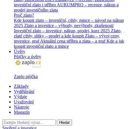
investiční zlato i stříbro
AURUMPRO – recenze, nákup a
prodej investičního zlata
Proč zlato?
Kde koupit zlato – investiční, cihly, mince – návod na nákup
2025
Zlato a investice – výhody, nevýhody, zkušenosti
Investiční zlato – investice, nákup, prodej, kurz 2025
Zlato,
zlaté cihly, slitky – prodej a kde koupit
Zlato – vývoj ceny,
investice, graf
Aktuální cena stříbra a zlata – a graf
Kde a jak
koupit investiční zlato a mince
Úvěry
Půjčky a úvěry
Zaplo půjčka
Základy
Vydělávání
Výdaje
Uvažování
Nástroje
Magazín
Hledat
Spoření a investice