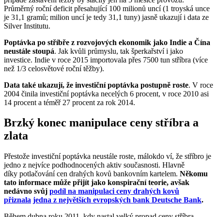
Průměrný roční deficit přesahující 100 milionů uncí (1 troyská unce
je 31,1 gramů; milion uncí je tedy 31,1 tuny) jasně ukazují i data ze
Silver Institutu.
Poptávka po stříbře z rozvojových ekonomik jako Indie a Čína
neustále stoupá
. Jak kvůli průmyslu, tak šperkařství i jako
investice. Indie v roce 2015 importovala přes 7500 tun stříbra (více
než 1/3 celosvětové roční těžby).
Data také ukazují, že investiční poptávka postupně roste
. V roce
2004 činila investiční poptávka necelých 6 procent, v roce 2010 asi
14 procent a téměř 27 procent za rok 2014.
Brzký konec manipulace ceny stříbra a
zlata
Přestože investiční poptávka neustále roste, málokdo ví, že
stříbro je
jedno z nejvíce podhodnocených aktiv současnosti. Hlavně
díky potlačování cen drahých kovů bankovním kartelem.
Někomu
tato informace může přijít jako konspirační teorie, avšak
nedávno svůj
podíl na manipulaci ceny drahých kovů
přiznala
jedna z největších evropských bank Deutsche Bank
.
Během dubna roku 2011, kdy nastal velký propad ceny stříbra,