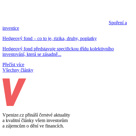
Spoření a
investice
Hedgeový fond – co to je, rizika, druhy, poplatky
Hedgeový fond představuje specifickou třídu kolektivního
investování, která se zásadně...
Přečíst více
Všechny články
Vpenize.cz přináší čerstvé aktuality
a kvalitní články všem investorům
a zájemcům o dění ve financích.