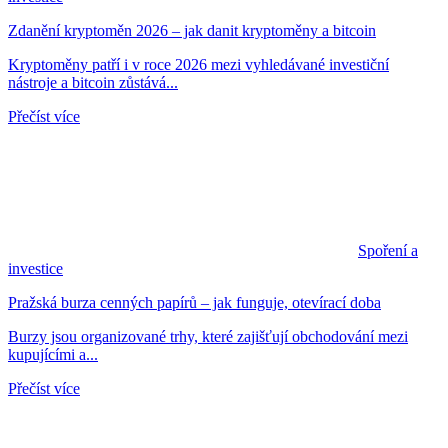
Zdanění kryptoměn 2026 – jak danit kryptoměny a bitcoin
Kryptoměny patří i v roce 2026 mezi vyhledávané investiční
nástroje a bitcoin zůstává...
Přečíst více
Spoření a
investice
Pražská burza cenných papírů – jak funguje, otevírací doba
Burzy jsou organizované trhy, které zajišťují obchodování mezi
kupujícími a...
Přečíst více