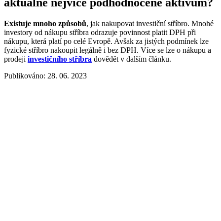
aktuálně nejvíce podhodnocené aktivum?
Existuje mnoho způsobů
, jak nakupovat investiční stříbro. Mnohé
investory od nákupu stříbra odrazuje povinnost platit DPH při
nákupu, která platí po celé Evropě. Avšak za jistých podmínek lze
fyzické stříbro nakoupit legálně i bez DPH. Více se lze o nákupu a
prodeji
investičního stříbra
dovědět v dalším článku.
Publikováno: 28. 06. 2023