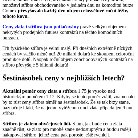
množství stříbra obchodovaného v jediném dnu na komoditní burze
Comex
převyšovalo každý den objem celosvětové roční těžby
tohoto kovu.
Ceny zlata i stříbra jsou potlačovány
právě velkým objemem
nekrytých prodejních futures kontraktů na těchto komoditních
burzách.
Trh fyzického stříbra je velmi malý. Při dnešních extrémně nízkých
cenách by stačilo méně než 20 miliard dolarů ke skoupení celoroční
produkce dolů. Naopak roční objem zobchodovaných kontraktů na
stříbro převyšuje 5 bilionů dolarů!
Šestinásobek ceny v nejbližších letech?
Aktuální poměr ceny zlata a stříbra
1:75 je vysoko nad
historickým poměrem 1:12. Kdyby se tento poměr vrátil, znamenalo
by to růst ceny stříbra téměř na šestinásobek. Že se tak brzy stane,
naznačuje i fakt, že na jednu vytěženou unci zlata připadá jen 9 uncí
stříbra.
Stříbro je zlatem obyčejných lidí.
S tím, jak bude cena zlata
značně růst, se zlato pro mnohé stane nedostupným a budou raději
nakupovat stříbro, jehož cena pak poroste ještě rychleji.