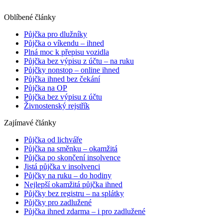
Oblíbené články
Půjčka pro dlužníky
Půjčka o víkendu – ihned
Plná moc k přepisu vozidla
Půjčka bez výpisu z účtu – na ruku
Půjčky nonstop – online ihned
Půjčka ihned bez čekání
Půjčka na OP
Půjčka bez výpisu z účtu
Živnostenský rejstřík
Zajímavé články
Půjčka od lichváře
Půjčka na směnku – okamžitá
Půjčka po skončení insolvence
Jistá půjčka v insolvenci
Půjčky na ruku – do hodiny
Nejlepší okamžitá půjčka ihned
Půjčky bez registru – na splátky
Půjčky pro zadlužené
Půjčka ihned zdarma – i pro zadlužené