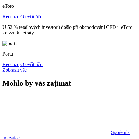
eToro
Recenze
Otevřít účet
U 52 % retailových investorů došlo při obchodování CFD u eToro
ke vzniku ztráty.
Portu
Recenze
Otevřít účet
Zobrazit vše
Mohlo by vás zajímat
Spoření a
investice