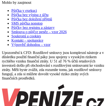
Mohlo by zaujmout
Půjčka v exekuci
Půjčka bez výpisu z účtu
Půjčka bez doložení příjmů
SMS půjčka nonstop
Půjčky bez registru a zástavy
Smlouva o půjčce peněz – vzor 2026
Soukromí a cookies
Kontakt – spolupráce
Výpověď dohodou – vzor
Upozornění k CFD: Rozdílové smlouvy jsou komplexní nástroje a v
důsledku použití finanční páky jsou spojeny s vysokým rizikem
rychlého vzniku finanční ztráty. U 51 až 76 % účtů retailových
investorů došlo při obchodování s rozdílovými smlouvami ke vzniku
ztráty. Měli byste zvážit, zda rozumíte tomu, jak rozdílové smlouvy
fungují, a zda si můžete dovolit vysoké riziko ztráty svých
finančních prostředků.