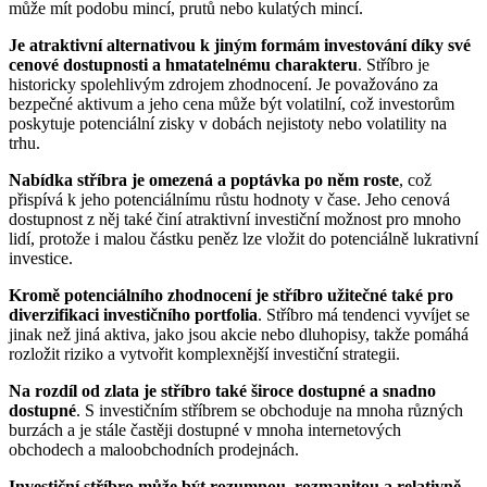
může mít podobu mincí, prutů nebo kulatých mincí.
Je atraktivní alternativou k jiným formám investování díky své
cenové dostupnosti a hmatatelnému charakteru
. Stříbro je
historicky spolehlivým zdrojem zhodnocení. Je považováno za
bezpečné aktivum a jeho cena může být volatilní, což investorům
poskytuje potenciální zisky v dobách nejistoty nebo volatility na
trhu.
Nabídka stříbra je omezená a poptávka po něm roste
, což
přispívá k jeho potenciálnímu růstu hodnoty v čase. Jeho cenová
dostupnost z něj také činí atraktivní investiční možnost pro mnoho
lidí, protože i malou částku peněz lze vložit do potenciálně lukrativní
investice.
Kromě potenciálního zhodnocení je stříbro užitečné také pro
diverzifikaci investičního portfolia
. Stříbro má tendenci vyvíjet se
jinak než jiná aktiva, jako jsou akcie nebo dluhopisy, takže pomáhá
rozložit riziko a vytvořit komplexnější investiční strategii.
Na rozdíl od zlata je stříbro také široce dostupné a snadno
dostupné
. S investičním stříbrem se obchoduje na mnoha různých
burzách a je stále častěji dostupné v mnoha internetových
obchodech a maloobchodních prodejnách.
Investiční stříbro může být rozumnou, rozmanitou a relativně