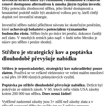
cenově dostupnou alternativou k mnoha jiným typům investic
.
Díky potenciálu zhodnocení stříbra, jeho široké dostupnosti a
hmatatelné podobě může být atraktivní volbou pro ty, kteří chtějí
doplnit své investiční strategie.
Investiční stříbro nabízí příležitost návratu ke skutečným penězům,
které
uchovávají bohatství s potenciálem významného
budoucího růstu
. Stříbro bylo po tisíce let penězi, dokonce častěji
než zlato. V mnohých zemích jako např. v Indii nebo Mexiku je
název pro stříbro i peníze shodný.
Stříbro je strategický kov a poptávka
dlouhodobě převyšuje nabídku
Stříbro je nepostradatelný, strategický kov nahraditelný pouze
zlatem
. Používá se ve veškeré elektronice ve velmi malém množství
a má přes 10 000 různých průmyslových využití.
Poptávka po stříbře dlouhodobě převyšuje nabídku.
Deficit byl
pokrýván ze státních zásob. V 60. letech měla vláda USA zásoby
kolem 200 000 tun stříbra
. Dnes nemá žádné!
Vytěžené nadzemní zásoby jsou 5× nižší než zásoby zlata a v
případě zastavení těžby by stačily jen na 5 měsíce provozu.