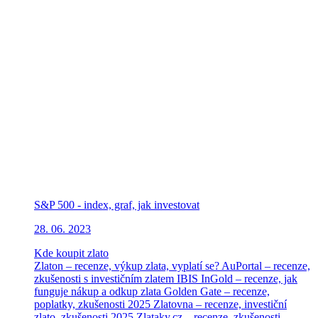
S&P 500 - index, graf, jak investovat
28. 06. 2023
Kde koupit zlato
Zlaton – recenze, výkup zlata, vyplatí se?
AuPortal – recenze,
zkušenosti s investičním zlatem
IBIS InGold – recenze, jak
funguje nákup a odkup zlata
Golden Gate – recenze,
poplatky, zkušenosti 2025
Zlatovna – recenze, investiční
zlato, zkušenosti 2025
Zlataky.cz – recenze, zkušenosti,