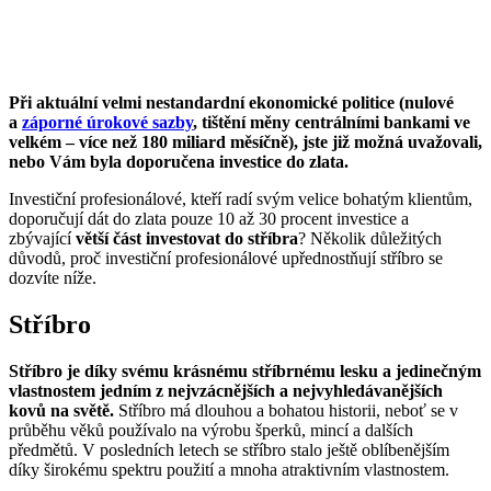
Při aktuální velmi nestandardní ekonomické politice (nulové
a
záporné úrokové sazby
, tištění měny centrálními bankami ve
velkém – více než 180 miliard měsíčně), jste již možná uvažovali,
nebo Vám byla doporučena investice do zlata.
Investiční profesionálové, kteří radí svým velice bohatým klientům,
doporučují dát do zlata pouze 10 až 30 procent investice a
zbývající
větší část investovat do stříbra
? Několik důležitých
důvodů, proč investiční profesionálové upřednostňují stříbro se
dozvíte níže.
Stříbro
Stříbro je díky svému krásnému stříbrnému lesku a jedinečným
vlastnostem jedním z nejvzácnějších a nejvyhledávanějších
kovů na světě.
Stříbro má dlouhou a bohatou historii, neboť se v
průběhu věků používalo na výrobu šperků, mincí a dalších
předmětů. V posledních letech se stříbro stalo ještě oblíbenějším
díky širokému spektru použití a mnoha atraktivním vlastnostem.