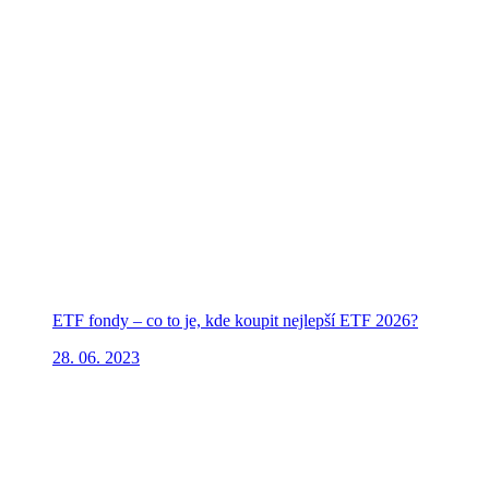
ETF fondy – co to je, kde koupit nejlepší ETF 2026?
28. 06. 2023