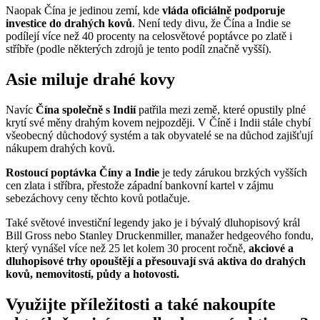
Naopak Čína je jedinou zemí, kde
vláda oficiálně podporuje
investice do drahých kovů
. Není tedy divu, že Čína a Indie se
podílejí více než 40 procenty na celosvětové poptávce po zlatě i
stříbře (podle některých zdrojů je tento podíl značně vyšší).
Asie miluje drahé kovy
Navíc
Čína společně s Indií
patřila mezi země, které opustily plné
krytí své měny drahým kovem nejpozději. V Číně i Indii stále chybí
všeobecný důchodový systém a tak obyvatelé se na důchod zajišťují
nákupem drahých kovů.
Rostoucí poptávka Číny a Indie
je tedy zárukou brzkých vyšších
cen zlata i stříbra, přestože západní bankovní kartel v zájmu
sebezáchovy ceny těchto kovů potlačuje.
Také světové investiční legendy jako je i bývalý dluhopisový král
Bill Gross nebo Stanley Druckenmiller, manažer hedgeového fondu,
který vynášel více než 25 let kolem 30 procent ročně,
akciové a
dluhopisové trhy opouštějí a přesouvají svá aktiva do drahých
kovů, nemovitostí, půdy a hotovosti.
Využijte příležitosti a také nakoupíte