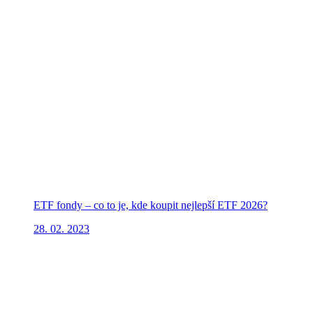
ETF fondy – co to je, kde koupit nejlepší ETF 2026?
28. 02. 2023