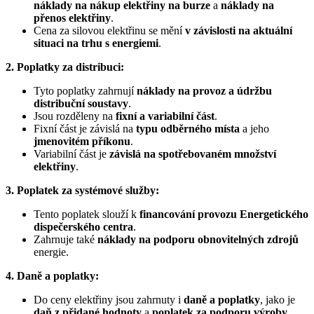
náklady na nákup elektřiny na burze
a
náklady na
přenos elektřiny
.
Cena za silovou elektřinu se mění
v závislosti na aktuální
situaci na trhu s energiemi
.
2. Poplatky za distribuci:
Tyto poplatky zahrnují
náklady na provoz a údržbu
distribuční soustavy
.
Jsou rozděleny na
fixní a variabilní část
.
Fixní část je závislá na
typu odběrného místa
a jeho
jmenovitém příkonu
.
Variabilní část je
závislá na spotřebovaném množství
elektřiny
.
3. Poplatek za systémové služby:
Tento poplatek slouží k
financování provozu Energetického
dispečerského centra
.
Zahrnuje také
náklady na podporu obnovitelných zdrojů
energie.
4. Daně a poplatky:
Do ceny elektřiny jsou zahrnuty i
daně a poplatky
, jako je
daň z přidané hodnoty
a
poplatek za podporu výroby