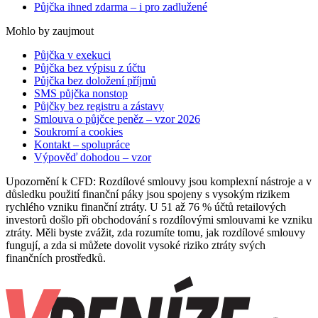
Půjčka ihned zdarma – i pro zadlužené
Mohlo by zaujmout
Půjčka v exekuci
Půjčka bez výpisu z účtu
Půjčka bez doložení příjmů
SMS půjčka nonstop
Půjčky bez registru a zástavy
Smlouva o půjčce peněz – vzor 2026
Soukromí a cookies
Kontakt – spolupráce
Výpověď dohodou – vzor
Upozornění k CFD: Rozdílové smlouvy jsou komplexní nástroje a v
důsledku použití finanční páky jsou spojeny s vysokým rizikem
rychlého vzniku finanční ztráty. U 51 až 76 % účtů retailových
investorů došlo při obchodování s rozdílovými smlouvami ke vzniku
ztráty. Měli byste zvážit, zda rozumíte tomu, jak rozdílové smlouvy
fungují, a zda si můžete dovolit vysoké riziko ztráty svých
finančních prostředků.