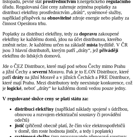
listopadu, pevně stát
prostřednictvím
Energetického
regulačního
úřadu. Regulovaná část ceny zahrnuje zejména poplatky za
distribuci elektřiny prostřednictvím „drátů“, systémové služby,
například příspěvek na
obnovitelné
zdroje energie nebo platby za
činnost Operátora trhu.
Poplatky za distribuci elektřiny, tedy za
dopravu
zakoupené
elektřiny ke každému domů, jdou na účet distributora, kterého
změnit nelze. Je každému určen na základě
místa
bydliště. V ČR
jsou 3 hlavní distributoři, kterým patří „dráty“, jež
přivádějí
elektřinu do lidských domovů.
Jde o ČEZ Distribuce, které mají pod sebou Čechy mimo Prahu
a jižní Čechy a
severní
Moravu. Pak je to E.ON Distribuce, které
patří
dráty
na jižní Moravě a v jižních Čechách a PRE Distribuce,
které mají Prahu. Mezi distributory tedy neexistuje konkurence, což
je
logické
, neboť „dráty“ ke každému domů vedou pouze jedny.
V regulované složce ceny se platí státu za:
distribuci elektřiny
(například náklady spojené s údržbou,
obnovou a rozvojem elektrizační soustavy či provádění
odečtů)
jistič
(přičemž obecně platí, že čím více elektrospotřebičů
v domě, tím roste hodnota jističe, a tedy i poplatek)
systémové služby
(pro provozovatele přenosové soustavy –