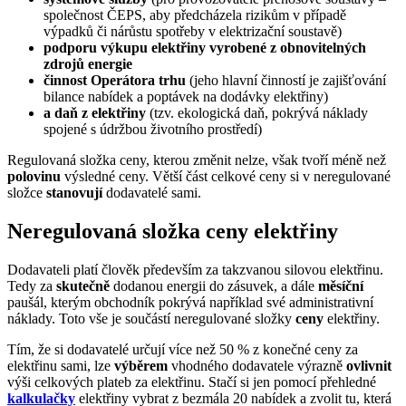
společnost ČEPS, aby předcházela rizikům v případě
výpadků či nárůstu spotřeby v elektrizační soustavě)
podporu výkupu elektřiny vyrobené z obnovitelných
zdrojů energie
činnost Operátora trhu
(jeho hlavní činností je zajišťování
bilance nabídek a poptávek na dodávky elektřiny)
a daň z elektřiny
(tzv. ekologická daň, pokrývá náklady
spojené s údržbou životního prostředí)
Regulovaná složka ceny, kterou změnit nelze, však tvoří méně než
polovinu
výsledné ceny. Větší část celkové ceny si v neregulované
složce
stanovují
dodavatelé sami.
Neregulovaná složka ceny elektřiny
Dodavateli platí člověk především za takzvanou silovou elektřinu.
Tedy za
skutečně
dodanou energii do zásuvek, a dále
měsíční
paušál, kterým obchodník pokrývá například své administrativní
náklady. Toto vše je součástí neregulované složky
ceny
elektřiny.
Tím, že si dodavatelé určují více než 50 % z konečné ceny za
elektřinu sami, lze
výběrem
vhodného dodavatele výrazně
ovlivnit
výši celkových plateb za elektřinu. Stačí si jen pomocí přehledné
kalkulačky
elektřiny vybrat z bezmála 20 nabídek a zvolit tu, která