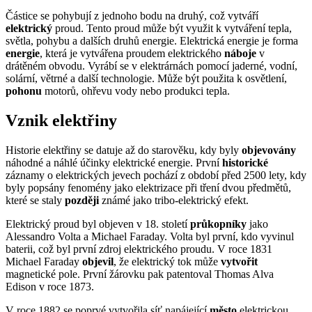
Částice se pohybují z jednoho bodu na druhý, což vytváří
elektrický
proud. Tento proud může být využit k vytváření tepla,
světla, pohybu a dalších druhů energie. Elektrická energie je forma
energie
, která je vytvářena proudem elektrického
náboje
v
drátěném obvodu. Vyrábí se v elektrárnách pomocí jaderné, vodní,
solární, větrné a další technologie. Může být použita k osvětlení,
pohonu
motorů, ohřevu vody nebo produkci tepla.
Vznik elektřiny
Historie elektřiny se datuje až do starověku, kdy byly
objevovány
náhodné a náhlé účinky elektrické energie. První
historické
záznamy o elektrických jevech pochází z období před 2500 lety, kdy
byly popsány fenomény jako elektrizace při tření dvou předmětů,
které se staly
později
známé jako tribo-elektrický efekt.
Elektrický proud byl objeven v 18. století
průkopníky
jako
Alessandro Volta a Michael Faraday. Volta byl první, kdo vyvinul
baterii, což byl první zdroj elektrického proudu. V roce 1831
Michael Faraday
objevil
, že elektrický tok může
vytvořit
magnetické pole. První žárovku pak patentoval Thomas Alva
Edison v roce 1873.
V roce 1882 se poprvé vytvořila síť napájející
město
elektrickou