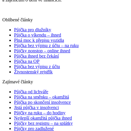
Oblíbené články
Půjčka pro dlužníky
Půjčka o víkendu – ihned
Plná moc k přepisu vozidla
Půjčka bez výpisu z účtu – na ruku
Půjčky nonstop – online ihned
Půjčka ihned bez čekání
Půjčka na OP
Půjčka bez výpisu z účtu
Živnostenský rejstřík
Zajímavé články
Půjčka od lichváře
Půjčka na směnku – okamžitá
Půjčka po skončení insolvence
Jistá půjčka v insolvenci
Půjčky na ruku – do hodiny
Nejlepší okamžitá půjčka ihned
Půjčky bez registru – na splátky
Půjčky pro zadlužené