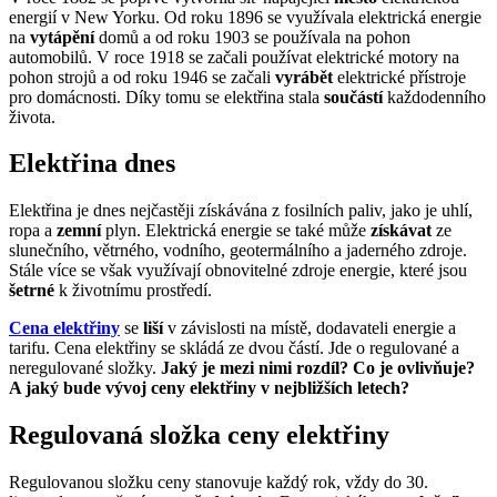
energií v New Yorku. Od roku 1896 se využívala elektrická energie
na
vytápění
domů a od roku 1903 se používala na pohon
automobilů. V roce 1918 se začali používat elektrické motory na
pohon strojů a od roku 1946 se začali
vyrábět
elektrické přístroje
pro domácnosti. Díky tomu se elektřina stala
součástí
každodenního
života.
Elektřina dnes
Elektřina je dnes nejčastěji získávána z fosilních paliv, jako je uhlí,
ropa a
zemní
plyn. Elektrická energie se také může
získávat
ze
slunečního, větrného, vodního, geotermálního a jaderného zdroje.
Stále více se však využívají obnovitelné zdroje energie, které jsou
šetrné
k životnímu prostředí.
Cena elektřiny
se
liší
v závislosti na místě, dodavateli energie a
tarifu. Cena elektřiny se skládá ze dvou částí. Jde o regulované a
neregulované složky.
Jaký je mezi nimi rozdíl? Co je ovlivňuje?
A jaký bude vývoj ceny elektřiny v nejbližších letech?
Regulovaná složka ceny elektřiny
Regulovanou složku ceny stanovuje každý rok, vždy do 30.