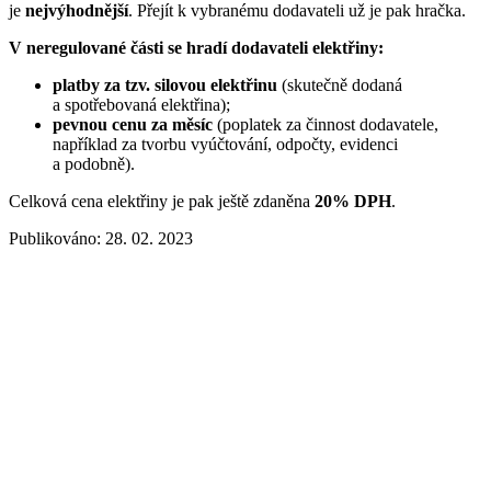
je
nejvýhodnější
. Přejít k vybranému dodavateli už je pak hračka.
V neregulované části se hradí dodavateli elektřiny:
platby za tzv. silovou elektřinu
(skutečně dodaná
a spotřebovaná elektřina);
pevnou cenu za měsíc
(poplatek za činnost dodavatele,
například za tvorbu vyúčtování, odpočty, evidenci
a podobně).
Celková cena elektřiny je pak ještě zdaněna
20% DPH
.
Publikováno: 28. 02. 2023