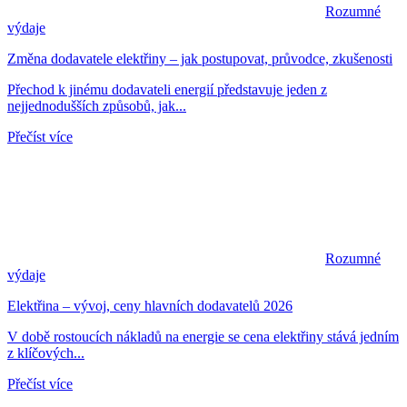
Rozumné
výdaje
Změna dodavatele elektřiny – jak postupovat, průvodce, zkušenosti
Přechod k jinému dodavateli energií představuje jeden z
nejjednodušších způsobů, jak...
Přečíst více
Rozumné
výdaje
Elektřina – vývoj, ceny hlavních dodavatelů 2026
V době rostoucích nákladů na energie se cena elektřiny stává jedním
z klíčových...
Přečíst více