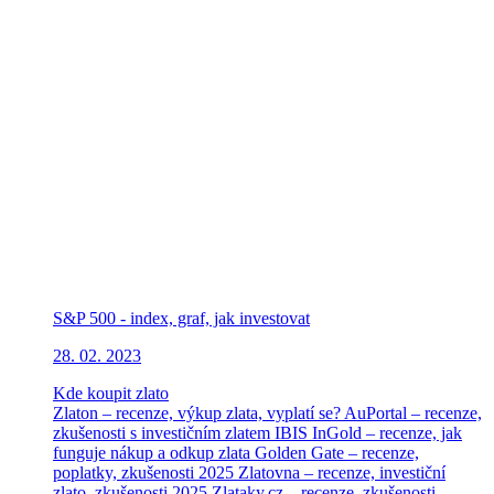
S&P 500 - index, graf, jak investovat
28. 02. 2023
Kde koupit zlato
Zlaton – recenze, výkup zlata, vyplatí se?
AuPortal – recenze,
zkušenosti s investičním zlatem
IBIS InGold – recenze, jak
funguje nákup a odkup zlata
Golden Gate – recenze,
poplatky, zkušenosti 2025
Zlatovna – recenze, investiční
zlato, zkušenosti 2025
Zlataky.cz – recenze, zkušenosti,