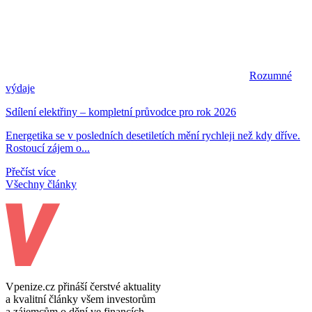
Rozumné
výdaje
Sdílení elektřiny – kompletní průvodce pro rok 2026
Energetika se v posledních desetiletích mění rychleji než kdy dříve.
Rostoucí zájem o...
Přečíst více
Všechny články
Vpenize.cz přináší čerstvé aktuality
a kvalitní články všem investorům
a zájemcům o dění ve financích.