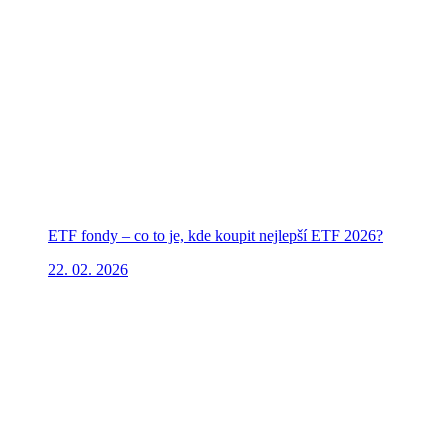
ETF fondy – co to je, kde koupit nejlepší ETF 2026?
22. 02. 2026