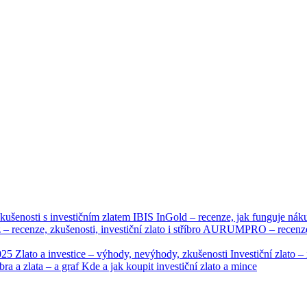
kušenosti s investičním zlatem
IBIS InGold – recenze, jak funguje nák
 – recenze, zkušenosti, investiční zlato i stříbro
AURUMPRO – recenze, n
2025
Zlato a investice – výhody, nevýhody, zkušenosti
Investiční zlato 
bra a zlata – a graf
Kde a jak koupit investiční zlato a mince