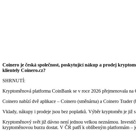
Coinero je česká společnost, poskytující nákup a prodej krypto
klientely Coinero.cz?
SHRNUTÍ:
Kryptoměnová platforma CoinBank se v roce 2026 přejmenovala na Co
Coinero nabízí dvě aplikace – Coinero (směnárna) a Coinero Trader (bu
Vklady, nákupy i prodeje jsou bez poplatků. Výběr kryptoměn je již 
Kryptoměnový svět již dávno není jednou velkou neznámou. Investiční p
kryptoměnovou burzu dostat. V ČR patří k oblíbeným platformám – j