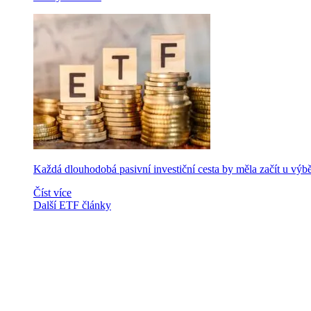
Každá dlouhodobá pasivní investiční cesta by měla začít u výb
Číst více
Další ETF články