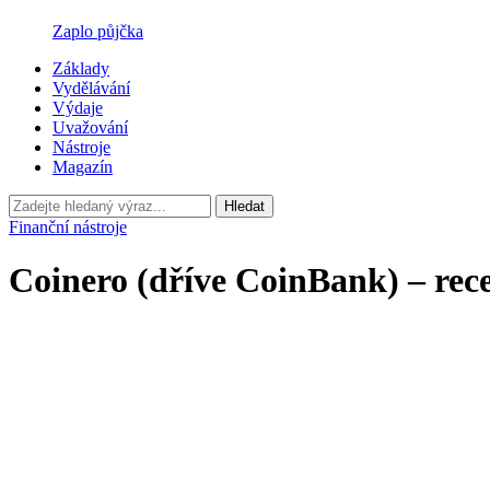
Zaplo půjčka
Základy
Vydělávání
Výdaje
Uvažování
Nástroje
Magazín
Hledat
Finanční nástroje
Coinero (dříve CoinBank) – rec