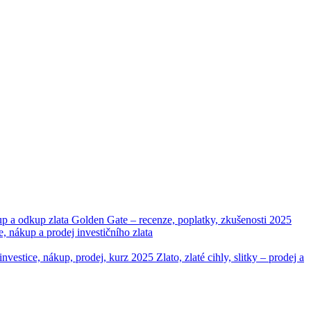
up a odkup zlata
Golden Gate – recenze, poplatky, zkušenosti 2025
ákup a prodej investičního zlata
– investice, nákup, prodej, kurz 2025
Zlato, zlaté cihly, slitky – prodej a