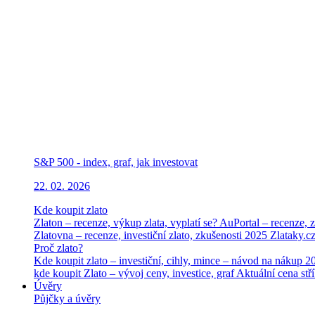
S&P 500 - index, graf, jak investovat
22. 02. 2026
Kde koupit zlato
Zlaton – recenze, výkup zlata, vyplatí se?
AuPortal – recenze, z
Zlatovna – recenze, investiční zlato, zkušenosti 2025
Zlataky.cz
Proč zlato?
Kde koupit zlato – investiční, cihly, mince – návod na nákup 
kde koupit
Zlato – vývoj ceny, investice, graf
Aktuální cena stří
Úvěry
Půjčky a úvěry