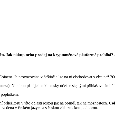
měn. Jak nákup nebo prodej na kryptoměnové platformě probíhá? Ja
inero. Je provozována v češtině a lze na ní obchodovat s více než 2
rza). Na obou platí jeden klientský účet se stejnými přihlašovacími úd
s poplatkem.
říležitosti v této oblasti rostou jak na oblibě, tak na možnostech.
Coi
e vedena v českém jazyce a s českou zákaznickou podporou.