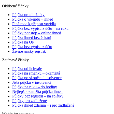
Oblíbené články
Půjčka pro dlužníky
Půjčka o víkendu – ihned
Plná moc k přepisu vozidla
Půjčka bez výpisu z účtu – na ruku
Půjčky nonstop – online ihned
Půjčka ihned bez čekání
Půjčka na OP
Půjčka bez výpisu z účtu
Živnostenský rejstřík
Zajímavé články
Půjčka od lichváře
Půjčka na směnku – okamžitá
Půjčka po skončení insolvence
Jistá půjčka v insolvenci
Půjčky na ruku – do hodiny
Nejlepší okamžitá půjčka ihned
Půjčky bez registru – na splátky
Půjčky pro zadlužené
Půjčka ihned zdarma – i pro zadlužené
Mohlo by zaujmout