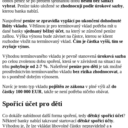
obnos peněz se po předem sjednanou dobu
nesmí bez sankcí
vybrat
. Peníze takto uložené se
zhodnocují podle úrokové sazby
,
kterou banka nabízí.
Naspořené
peníze se zpravidla vyplácí po ukončení dohodnuté
lhůty vkladu
. Většinou je pro termínovaný vklad potřeba mít u
dané banky
sjednaný běžný účet
, na který se zúročené peníze
zašlou. Výška výnosu bude záviset na částce, kterou se klient
rozhodne vložit na termínovaný vklad.
Čím je částka vyšší, tím se
zvyšuje výnos
.
Výhodou termínovaného vkladu je pevně stanovená
úroková sazba
po celou zvolenou dobu spoření, která se v závislosti na situaci na
trhu
pohybuje od 2-7 %
. Našetřené
peníze pro děti
je tak možné
prostřednictvím termínovaného vkladu
bez rizika zhodnocovat
, a
to s poměrně dobrým výnosem.
Navíc je tento typ vkladu
pojištěn ze zákona
v plné výši až
do
částky 100 000 EUR
, takže se není potřeba ničeho obávat.
Spořicí účet pro děti
Co dokáže nabídnout další forma spoření, tedy
dětský
spořicí účet
?
Některé banky nabízí takzvané startovací
dětské spořicí účty
.
Výhodou je, že lze vkládat libovolné částky nepravidelně a
s