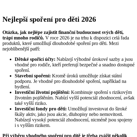
Nejlepší spoření pro děti 2026
Otázka, jak nejlépe zajistit finanční budoucnost svých dětí,
trápí mnoho rodičů.
V roce 2026 je na trhu k dispozici celá řada
produktů, které umožňují dlouhodobé spoření pro děti. Mezi
nejoblíbenější patří:
Dětské spořicí účty:
Nabízejí výhodné úrokové sazby a jsou
vhodné pro rodiče, kteří preferují bezpečné a snadno dostupné
spoření.
Stavební spoření:
Kromě úroků umožňuje získat státní
podporu. Je vhodné pro dlouhodobé spoření, například na
bydlení.
Investiční životní pojištění:
Kombinuje spoření s rizikovým
životním pojištěním. Nabízí vyšší potenciál zhodnocení, avšak
také vyšší riziko.
Investiční fondy pro děti:
Umožňují investovat do široké
škály aktiv, jako jsou akcie, dluhopisy nebo nemovitosti.
Nabízejí vysoký potenciál zhodnocení, nicméně jsou spojeny
i s vyšším rizikem.
Při výběru vhodného spoření pro dítě je třeba zvážit několik