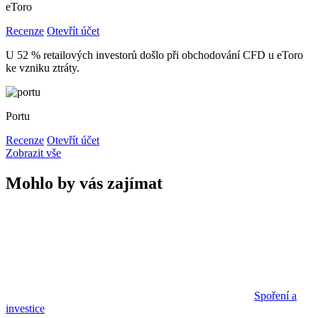
eToro
Recenze
Otevřít účet
U 52 % retailových investorů došlo při obchodování CFD u eToro
ke vzniku ztráty.
Portu
Recenze
Otevřít účet
Zobrazit vše
Mohlo by vás zajímat
Spoření a
investice