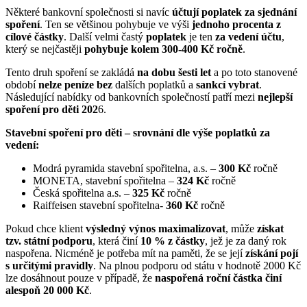
Některé bankovní společnosti si navíc
účtují poplatek za sjednání
spoření
. Ten se většinou pohybuje ve výši
jednoho procenta z
cílové částky
. Další velmi častý
poplatek
je ten
za vedení účtu
,
který se nejčastěji
pohybuje kolem 300-400 Kč ročně
.
Tento druh spoření se zakládá
na dobu šesti let
a po toto stanovené
období
nelze peníze
bez
dalších poplatků a
sankcí vybrat
.
Následující nabídky od bankovních společností patří mezi
nejlepší
spoření pro děti 202
6.
Stavební spoření pro děti – srovnání dle výše poplatků za
vedení:
Modrá pyramida stavební spořitelna, a.s. –
300 Kč
ročně
MONETA, stavební spořitelna –
324 Kč
ročně
Česká spořitelna a.s. –
325 Kč
ročně
Raiffeisen stavební spořitelna-
360 Kč
ročně
Pokud chce klient
výsledný výnos maximalizovat
, může
získat
tzv. státní podporu
, která činí
10 % z částky
, jež je za daný rok
naspořena. Nicméně je potřeba mít na paměti, že se její
získání pojí
s určitými pravidly
. Na plnou podporu od státu v hodnotě 2000 Kč
lze dosáhnout pouze v případě, že
naspořená roční částka činí
alespoň 20 000 Kč
.