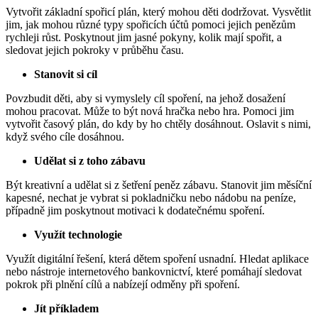
Vytvořit základní spořicí plán, který mohou děti dodržovat. Vysvětlit
jim, jak mohou různé typy spořicích účtů pomoci jejich penězům
rychleji růst. Poskytnout jim jasné pokyny, kolik mají spořit, a
sledovat jejich pokroky v průběhu času.
Stanovit si cíl
Povzbudit děti, aby si vymyslely cíl spoření, na jehož dosažení
mohou pracovat. Může to být nová hračka nebo hra. Pomoci jim
vytvořit časový plán, do kdy by ho chtěly dosáhnout. Oslavit s nimi,
když svého cíle dosáhnou.
Udělat si z toho zábavu
Být kreativní a udělat si z šetření peněz zábavu. Stanovit jim měsíční
kapesné, nechat je vybrat si pokladničku nebo nádobu na peníze,
případně jim poskytnout motivaci k dodatečnému spoření.
Využít technologie
Využít digitální řešení, která dětem spoření usnadní. Hledat aplikace
nebo nástroje internetového bankovnictví, které pomáhají sledovat
pokrok při plnění cílů a nabízejí odměny při spoření.
Jít příkladem