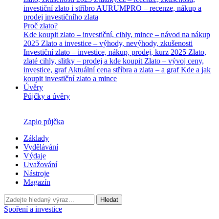
investiční zlato i stříbro
AURUMPRO – recenze, nákup a
prodej investičního zlata
Proč zlato?
Kde koupit zlato – investiční, cihly, mince – návod na nákup
2025
Zlato a investice – výhody, nevýhody, zkušenosti
Investiční zlato – investice, nákup, prodej, kurz 2025
Zlato,
zlaté cihly, slitky – prodej a kde koupit
Zlato – vývoj ceny,
investice, graf
Aktuální cena stříbra a zlata – a graf
Kde a jak
koupit investiční zlato a mince
Úvěry
Půjčky a úvěry
Zaplo půjčka
Základy
Vydělávání
Výdaje
Uvažování
Nástroje
Magazín
Hledat
Spoření a investice