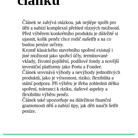
Článek se zabývá otázkou, jak nejlépe spořit pro
děti a nabízí komplexní přehled různých možností.
Před výběrem konkrétního produktu je důležité si
ujasnit, kolik peněz chce rodič našetřit a na co
budou peníze určeny.
Kromě klasického stavebního spoření existují i
jiné možnosti jako spořicí účty, termínované
vklady, životní pojištění, podílové fondy a novější
investiční platformy jako Portu a Fondee.
Článek srovnává výhody a nevýhody jednotlivých
produktů, jako je výnosnost, riziko, flexibilita a
státní podpora. Při výběru je třeba zohlednit délku
spoření, toleranci k riziku, daňové aspekty a
flexibilitu výběru peněz.
Článek také upozorňuje na důležitost finanční
gramotnosti dětí a nabízí tipy, jak děti naučit šetřit
peníze.