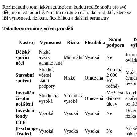
Rozhodnutí o tom, jakým způsobem budou rodiče spořit pro své
děti, není jednoduché. Na trhu existuje celá řada produktů, které se
liší výnosností, rizikem, flexibilitou a dalšími parametry.
Tabulka srovnání spoření pro děti
Státní
D
Nástroj
Výnosnost
Riziko
Flexibilita
podpora
vý
Dětský
Nízká,
Jedno
spořicí
avšak
Minimální
Vysoká
Ne
ovlád
účet
garantovaná
Střední,
Ano (až
Možn
Stavební
včetně
2 000
Nízké
Omezená
čerpá
spoření
státní
Kč
úvěru
podpory
ročně)
Investiční
Možnost
Komb
Střední až
Střední až
životní
Omezená
daňové
spořen
vysoká
vysoké
pojištění
úlevy
pojišt
Investiční
Diver
Vysoká
Vysoká
Vysoká
Ne
fondy
rizika
ETF
(Exchange
Nízké
Vysoká
Vysoká
Vysoká
Ne
Traded
nákla