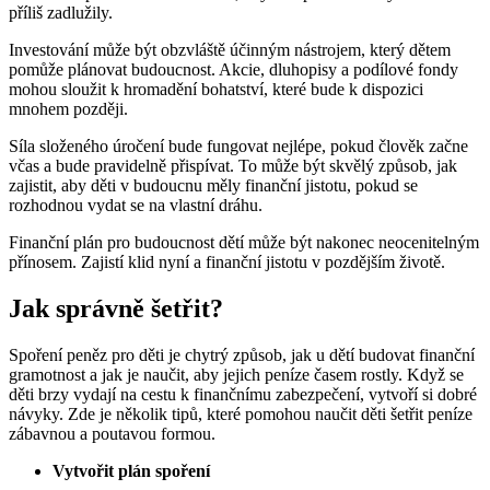
příliš zadlužily.
Investování může být obzvláště účinným nástrojem, který dětem
pomůže plánovat budoucnost. Akcie, dluhopisy a podílové fondy
mohou sloužit k hromadění bohatství, které bude k dispozici
mnohem později.
Síla složeného úročení bude fungovat nejlépe, pokud člověk začne
včas a bude pravidelně přispívat. To může být skvělý způsob, jak
zajistit, aby děti v budoucnu měly finanční jistotu, pokud se
rozhodnou vydat se na vlastní dráhu.
Finanční plán pro budoucnost dětí může být nakonec neocenitelným
přínosem. Zajistí klid nyní a finanční jistotu v pozdějším životě.
Jak správně šetřit?
Spoření peněz pro děti je chytrý způsob, jak u dětí budovat finanční
gramotnost a jak je naučit, aby jejich peníze časem rostly. Když se
děti brzy vydají na cestu k finančnímu zabezpečení, vytvoří si dobré
návyky. Zde je několik tipů, které pomohou naučit děti šetřit peníze
zábavnou a poutavou formou.
Vytvořit plán spoření