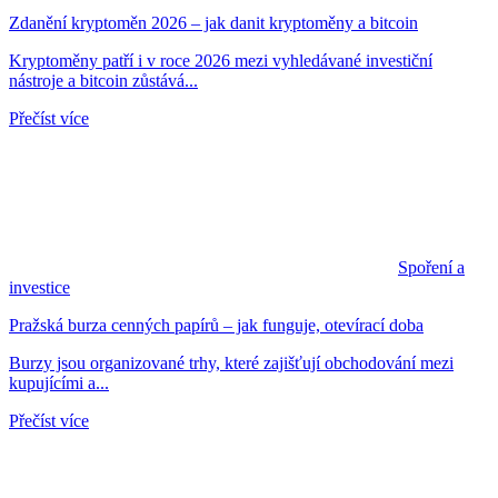
Zdanění kryptoměn 2026 – jak danit kryptoměny a bitcoin
Kryptoměny patří i v roce 2026 mezi vyhledávané investiční
nástroje a bitcoin zůstává...
Přečíst více
Spoření a
investice
Pražská burza cenných papírů – jak funguje, otevírací doba
Burzy jsou organizované trhy, které zajišťují obchodování mezi
kupujícími a...
Přečíst více