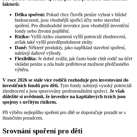
faktorů:
Délka spoření:
Pokud chce člověk peníze vybrat v blízké
budoucnosti, jsou vhodnější spořicí účty nebo stavební
spoření. Pro dlouhodobé investice jsou vhodnější investiční
fondy nebo životní pojištění.
Riziko:
Vyšší riziko znamená vyšší potenciál zhodnocení,
avšak také vyšší pravděpodobnost ztráty.
Daně:
Některé produkty, jako například stavební spoření,
nabízejí daňové výhody.
Flexibilita:
Je dobré zvážit, jak často bude chtít rodič na účet
vkládat peníze a zda bude potřebovat možnost předčasného
výběru.
V roce 2026 se stále více rodičů rozhoduje pro investování do
investičních fondů pro děti.
Tyto fondy nabízejí vysoký potenciál
zhodnocení a jsou spravovány profesionálními správci.
Je však
důležité si uvědomit, že investice na kapitálových trzích jsou
spojeny s určitým rizikem.
Při výběru nejlepšího spoření pro dítě se doporučuje poradit se s
finančním poradcem.
Srovnání spoření pro děti