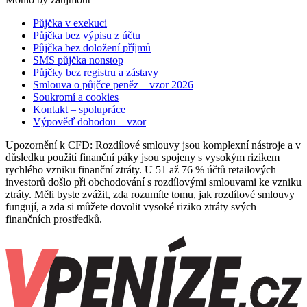
Půjčka v exekuci
Půjčka bez výpisu z účtu
Půjčka bez doložení příjmů
SMS půjčka nonstop
Půjčky bez registru a zástavy
Smlouva o půjčce peněz – vzor 2026
Soukromí a cookies
Kontakt – spolupráce
Výpověď dohodou – vzor
Upozornění k CFD: Rozdílové smlouvy jsou komplexní nástroje a v
důsledku použití finanční páky jsou spojeny s vysokým rizikem
rychlého vzniku finanční ztráty. U 51 až 76 % účtů retailových
investorů došlo při obchodování s rozdílovými smlouvami ke vzniku
ztráty. Měli byste zvážit, zda rozumíte tomu, jak rozdílové smlouvy
fungují, a zda si můžete dovolit vysoké riziko ztráty svých
finančních prostředků.