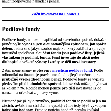
naučit zodpovědně nakládat s penězi.
Začít investovat na Fondee >
Podílové fondy
Podílové fondy, na rozdíl například od stavebního spoření, dokážou
přinést
vyšší výnos
a jsou
dlouhodobějším způsobem
,
jak spořit
dětem
. Jedná se o jakýsi soubor majetku, který zakládá a spravuje
investiční společnost.
Součástí fondu jsou podílové listy
,
jejichž
vlastníkem je podílník fondu
. Fond
investuje do akcií nebo
dluhopisů
a veškeré
výnosy i ztráty
se dělí mezi investory
.
Zatím méně známý je
otevřený
investiční podílový fond
. Podle
odborníků na finance je právě tento fond nejlepší možností pro
průběžně vysoké zhodnocení peněz
. Podílové fondy se
vyplatí
především při
dlouhodobém spoření
, kde se
zisk
může pohybovat
až kolem
7 %
. Rodiče mohou
peníze pro děti
investovat již od
narození a očekávat zajímavý výnos.
Nicméně jak již bylo zmíněno,
podílníci fondu se podílí nejen na
ziscích, avšak i na ztrátách
, a vysoký výnos tedy bývá vykoupen
kolísáním hodnoty
. Proto je potřeba hned při prvním kolísání