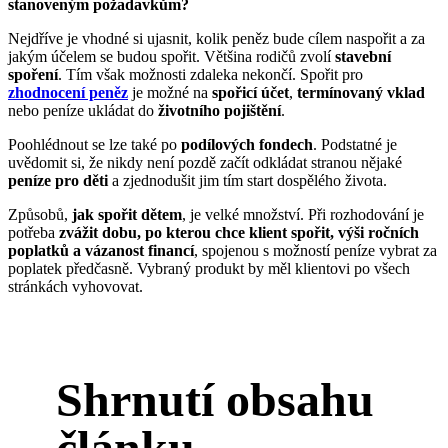
stanoveným požadavkům?
Nejdříve je vhodné si ujasnit, kolik peněz bude cílem naspořit a za
jakým účelem se budou spořit. Většina rodičů zvolí
stavební
spoření
. Tím však možnosti zdaleka nekončí. Spořit pro
zhodnocení peněz
je možné na
spořicí účet
,
termínovaný vklad
nebo peníze ukládat do
životního pojištění
.
Poohlédnout se lze také po
podílových fondech
. Podstatné je
uvědomit si, že nikdy není pozdě začít odkládat stranou nějaké
peníze pro děti
a zjednodušit jim tím start dospělého života.
Způsobů,
jak spořit dětem
, je velké množství. Při rozhodování je
potřeba
zvážit dobu, po kterou chce klient spořit, výši ročních
poplatků a vázanost financí
, spojenou s možností peníze vybrat za
poplatek předčasně. Vybraný produkt by měl klientovi po všech
stránkách vyhovovat.
Shrnutí obsahu
článku