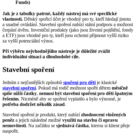
Funds)
Jak je z tabulky patrné, každý nástroj má své specifické
vlastnosti.
Dětský spořicí účet je vhodný pro ty, kteří hledají jistotu
a snadné ovládání. Stavební spoření nabízí státní podporu a možnost
čerpání úvěru. Investiční produkty (jako jsou životní pojištění, fondy
a ETF) jsou vhodné pro ty, kteří jsou ochotni přijmout vyšší riziko
za vyšší potenciální výnos.
Při výběru nejvhodnějšího nástroje je důležité zvážit
individuální situaci a dlouhodobé cíle.
Stavební spoření
Jedním z nejčastějších způsobů
spoření pro děti
je klasické
stavební spoření
. Pokud má rodič možnost spořit dětem
měsíčně
spíše nižší částky
,
nemusí být stavební
spoření pro děti
špatným
řešením
. Nicméně aby se spoření vyplatilo a bylo výnosné, je
potřeba dodržet několik zásad
.
Stavební spoření je produkt, který nabízí
zhodnocení vložených
peněz
a jejich následné možné
využití na stavbu či opravu
nemovitosti
. Na začátku se
sjednává částka
, kterou si klient přeje
naspořit.