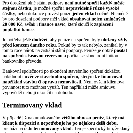
Pro dosažení plné státní podpory
není nutné spořit každý měsíc
stejnou částku
, je možné spořit i
nepravidelně různě vysoké
částky
, nebo dokonce provést pouze
jeden vklad ročně
. Nicméně
by pro dosažení podpory měl vklad
obsahovat nejen zmíněných
20 000 Kč
, avšak i
finance navíc
, které slouží
k zaplacení
poplatků bance
.
Je potřeba ještě
dodržet
, aby peníze na spoření byly
uloženy vždy
před koncem daného roku
. Pokud by to tak nebylo, zanikal by v
tomto roce nárok na získání státní podpory. Peníze je dobré
posílat
na spoření s časovou rezervou
a počítat se standardní lhůtou
bankovního převodu.
Bankovní společnosti po ukončení stavebního spoření dokážou
nabídnout i
úvěr ze stavebního spoření
, kterým lze
financovat
například stavbu či opravu nemovitosti
. Není ovšem klientova
povinnost tuto možnost využít. Ten například může smlouvu
vypovědět nebo ji ukončit na dohodu.
Termínovaný vklad
V případě již nakumulovaného
většího obnosu peněz
,
který má
klient k dispozici a nepotřebuje ho po nějakou delší dobu
,
přichází na řadu
termínovaný vklad
. Ten je specifický tím, že daný