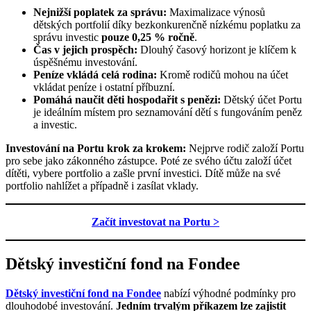
Nejnižší poplatek za správu:
Maximalizace výnosů
dětských portfolií díky bezkonkurenčně nízkému poplatku za
správu investic
pouze 0,25 % ročně
.
Čas v jejich prospěch:
Dlouhý časový horizont je klíčem k
úspěšnému investování.
Peníze vkládá celá rodina:
Kromě rodičů mohou na účet
vkládat peníze i ostatní příbuzní.
Pomáhá naučit děti hospodařit s penězi:
Dětský účet Portu
je ideálním místem pro seznamování dětí s fungováním peněz
a investic.
Investování na Portu krok za krokem:
Nejprve rodič založí Portu
pro sebe jako zákonného zástupce. Poté ze svého účtu založí účet
dítěti, vybere portfolio a zašle první investici. Dítě může na své
portfolio nahlížet a případně i zasílat vklady.
Začít investovat na Portu >
Dětský investiční fond na Fondee
Dětský investiční fond na Fondee
nabízí výhodné podmínky pro
dlouhodobé investování.
Jedním trvalým příkazem lze zajistit