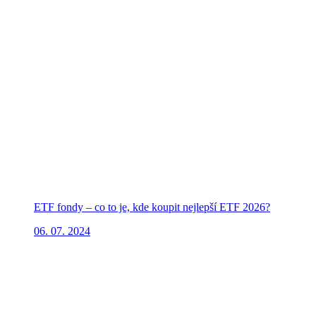
ETF fondy – co to je, kde koupit nejlepší ETF 2026?
06. 07. 2024