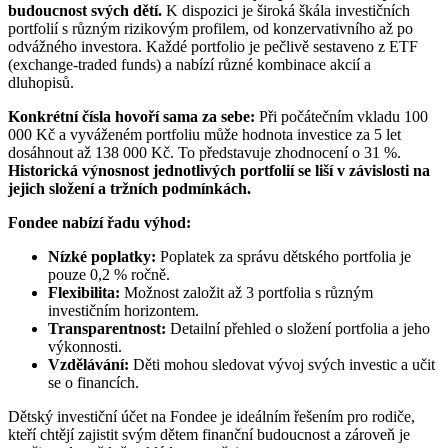
budoucnost svých dětí.
K dispozici je široká škála investičních
portfolií s různým rizikovým profilem, od konzervativního až po
odvážného investora. Každé portfolio je pečlivě sestaveno z ETF
(exchange-traded funds) a nabízí různé kombinace akcií a
dluhopisů.
Konkrétní čísla hovoří sama za sebe:
Při počátečním vkladu 100
000 Kč a vyváženém portfoliu může hodnota investice za 5 let
dosáhnout až 138 000 Kč. To představuje zhodnocení o 31 %.
Historická výnosnost jednotlivých portfolií se liší v závislosti na
jejich složení a tržních podmínkách.
Fondee nabízí řadu výhod:
Nízké poplatky:
Poplatek za správu dětského portfolia je
pouze 0,2 % ročně.
Flexibilita:
Možnost založit až 3 portfolia s různým
investičním horizontem.
Transparentnost:
Detailní přehled o složení portfolia a jeho
výkonnosti.
Vzdělávání:
Děti mohou sledovat vývoj svých investic a učit
se o financích.
Dětský investiční účet na Fondee je ideálním řešením pro rodiče,
kteří chtějí zajistit svým dětem finanční budoucnost a zároveň je