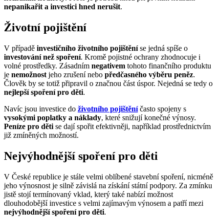
nepanikařit a investici hned nerušit
.
Životní pojištění
V případě
investičního životního pojištění
se jedná spíše o
investování než spoření
. Kromě pojistné ochrany zhodnocuje i
volné prostředky. Zásadním
negativem
tohoto finančního produktu
je
nemožnost
jeho zrušení nebo
předčasného výběru peněz
.
Člověk by se totiž připravil o značnou část úspor. Nejedná se tedy o
nejlepší spoření pro děti
.
Navíc jsou investice do
životního pojištění
často spojeny s
vysokými poplatky a náklady
, které snižují konečné výnosy.
Peníze pro děti
se dají spořit efektivněji, například prostřednictvím
již zmíněných možností.
Nejvýhodnější spoření pro děti
V České republice je stále velmi oblíbené stavební spoření, nicméně
jeho výnosnost je silně závislá na získání státní podpory. Za zmínku
jistě stojí termínovaný vklad, který také nabízí možnost
dlouhodobější investice s velmi zajímavým výnosem a patří mezi
nejvýhodnější spoření pro děti
.