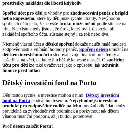
prostředky nakládat dle libosti kdykoliv
.
Spořicí účet pro děti
je vhodný pro
zhodnocování peněz z brigád
nebo kapesného
, které by děti jinak rychle utratily. Nevýhodou
spořicích účtů je to, že se
výše úroku může měnit
podle situace na
trhu. Neexistuje tedy jistota, že úrok, který byl k dispozici při
zakládání spořicího účtu, zůstane stejný i za rok nebo dva.
Nicméně vlastní účet a
dětské spoření
dokáže naučit malé ratolesti
zodpovědnosti a vnímání hodnoty peněz.
Spoření dětem
umožní na
dětském investičním účtu
sledovat svoje finanční prostředky a
našetřit si na věci, na které jim běžně kapesné nestačí. O
spořicím
účtu pro děti
lze také uvažovat i jako o způsobu, jak
uchránit
finance před inflací
.
Dětský investiční fond na Portu
Děti rostou rychle, a investice mohou s nimi.
Dětský investiční
fond na Portu
je ideálním řešením.
Nejvýhodnější investiční
produkt pro zodpovědné rodiče na trhu
umožní odkládat peníze
pravidelně za zvýhodněných podmínek a poskytnout tak dětem
vítanou finanční podporu, až ji budou potřebovat.
Proč dětem založit Portu?