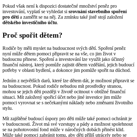
Pokud však není k dispozici dostatečné množství peněz pro
investování, vyplatí se vyhledat si
srovnání stavebního spoření
pro děti
a zaměřit se na něj. Za zmínku také jistě stojí založení
dětského investičního účtu
.
Proč spořit dětem?
Rodiče by měli myslet na budoucnost svých dětí. Spoření peněz
nyní může dětem pomoci připravit se na vše, co jim život v
budoucnu přinese. Spoření a investování lze využít jako účinný
finanční nástroj, který pomůže zajistit dětem vzdělání, jejich budoucí
potřeby v oblasti bydlení, a dokonce jim pomůže spořit na důchod.
Jedním z největších darů, které lze dětem dát, je možnost připravit se
na budoucnost. Pokud rodiče nebudou mít prostředky stranou,
mohou se jejich děti později v životě ocitnout v obtížné finanční
situaci. Mít založený spořicí účet nebo jiné investice jim může
pomoci vyrovnat se s nečekanými náklady nebo změnami životního
stylu.
Mít zajištěné budoucí úspory pro děti může také pomoci ochránit je
v budoucnosti. Život má své vzestupy a pády a možnost spolehnout
se na pohotovostní fond může v náročných dobách přinést klid.
Může také pomoci zabránit tomu, aby děti příliš utrácely nebo se