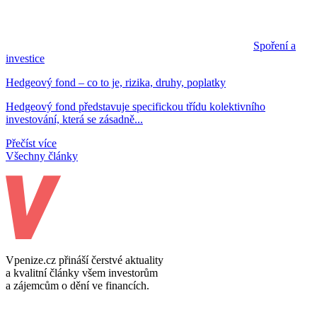
Spoření a
investice
Hedgeový fond – co to je, rizika, druhy, poplatky
Hedgeový fond představuje specifickou třídu kolektivního
investování, která se zásadně...
Přečíst více
Všechny články
Vpenize.cz přináší čerstvé aktuality
a kvalitní články všem investorům
a zájemcům o dění ve financích.