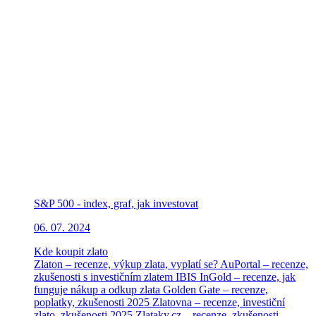
S&P 500 - index, graf, jak investovat
06. 07. 2024
Kde koupit zlato
Zlaton – recenze, výkup zlata, vyplatí se?
AuPortal – recenze,
zkušenosti s investičním zlatem
IBIS InGold – recenze, jak
funguje nákup a odkup zlata
Golden Gate – recenze,
poplatky, zkušenosti 2025
Zlatovna – recenze, investiční
zlato, zkušenosti 2025
Zlataky.cz – recenze, zkušenosti,